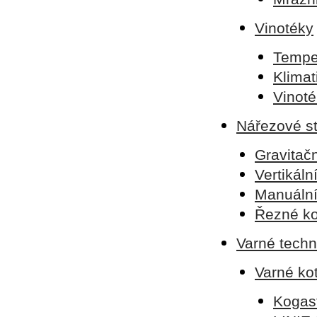
Vinotéky
Tempe
Klimat
Vinoté
Nářezové st
Gravitačn
Vertikáln
Manuální
Řezné k
Varné techn
Varné kot
Kogas