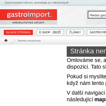
Gastronomické zařízení, technologie pro velkokuchyně
HLAVNÍ STRÁNKA
E-SHOP - ZBOŽÍ
ČLÁNKY
GASTRO P
Stránka nenalezena
Hlavní stránka
Stránka ne
Omlováme se, a
dispozici. Tato
Pokud si myslít
když nám tento
V další naviga
následující
map