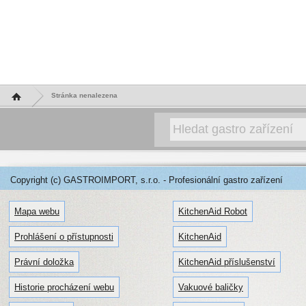
Hlavní stránka
Stránka nenalezena
Copyright (c) GASTROIMPORT, s.r.o. - Profesionální gastro zařízení
Mapa webu
KitchenAid Robot
Prohlášení o přístupnosti
KitchenAid
Právní doložka
KitchenAid příslušenství
Historie procházení webu
Vakuové baličky