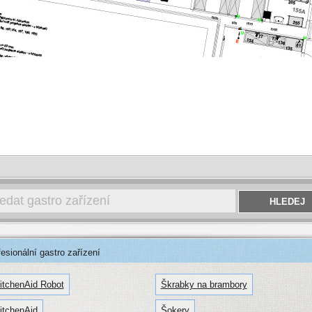
sionální gastro zařízení
itchenAid Robot
Škrabky na brambory
itchenAid
Šokery