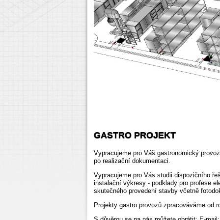
GASTRO PROJEKT
Vypracujeme pro Váš gastronomický provoz 
po realizační dokumentaci.
Vypracujeme pro Vás studii dispozičního řeš
instalační výkresy - podklady pro
profese el
skutečného provedení stavby včetně fotodo
Projekty gastro provozů zpracováváme
od r
S důvěrou se na nás můžete obrátit: E-mail