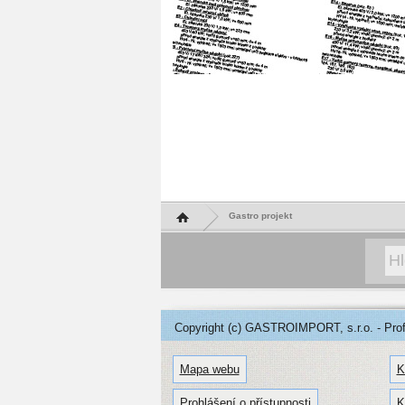
Hlavní stránka
Gastro projekt
Copyright (c) GASTROIMPORT, s.r.o. - Profe
Mapa webu
K
Prohlášení o přístupnosti
K