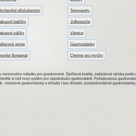
itchenAid příslušenství
Termoporty
akuové baličky
Jídlonosiče
akuové sáčky
Várnice
ářezové stroje
Gastronádoby
ravilor Bonamat
Chemie pro myčky
u nerezového nábytku pro grastronomii. Špičková kvalita, zakázková výroba podle p
lédněte si náš nový systém pro objednávání gastronádob. Požadovanou gastronádo
 - nerezové gastronádoby s držadly i bez držadel, polykarbonátové gastronádob