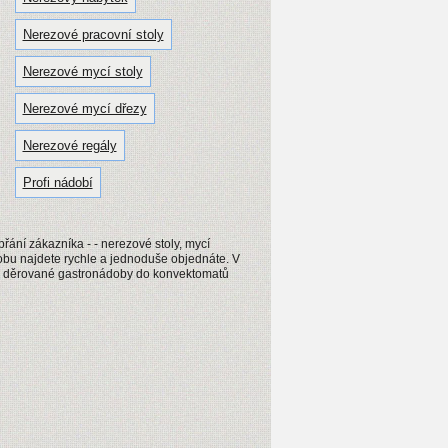
Nerezové pracovní stoly
Nerezové mycí stoly
Nerezové mycí dřezy
Nerezové regály
Profi nádobí
řání zákazníka - - nerezové stoly, mycí
bu najdete rychle a jednoduše objednáte. V
y, děrované gastronádoby do konvektomatů