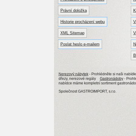
Právní doložka
K
Historie procházení webu
V
XML Sitemap
V
Poslat heslo e-mailem
N
B
Nerezový nábytek
- Prohlédněte si naši nabídk
dřezy, nerezové regály
Gastronádoby
- Proh
nabídce máme kompletní sortiment gastronádob
Společnost GASTROIMPORT, s.r.o.