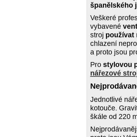
španělského
Veškeré profes
vybavené
ven
stroj
používat
chlazení nepr
a proto jsou p
Pro
stylovou 
nářezové stro
Nejprodávaně
Jednotlivé
náře
kotouče. Gravi
škále od 220 m
Nejprodávaněj