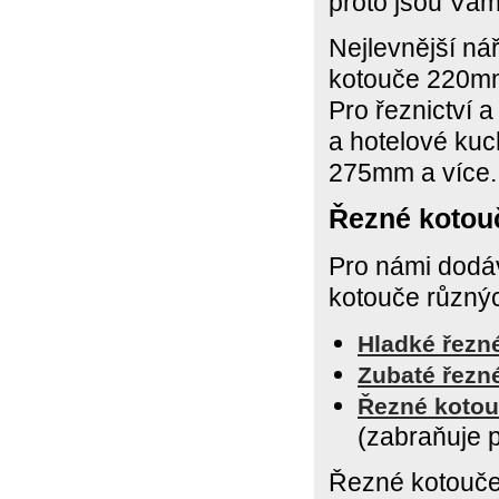
proto jsou Vám
Nejlevnější ná
kotouče 220mm
Pro řeznictví 
a hotelové ku
275mm a více.
Řezné kotouč
Pro námi dodáv
kotouče různýc
Hladké
řezn
Zubaté
řezn
Řezné
kotou
(zabraňuje p
Řezné kotouče