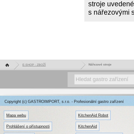
stroje uvedené
s nářezovými s
Hlavní stránka
Nářezové stroje
E-SHOP - ZBOŽÍ
Copyright (c) GASTROIMPORT, s.r.o. - Profesionální gastro zařízení
Mapa webu
KitchenAid Robot
Prohlášení o přístupnosti
KitchenAid