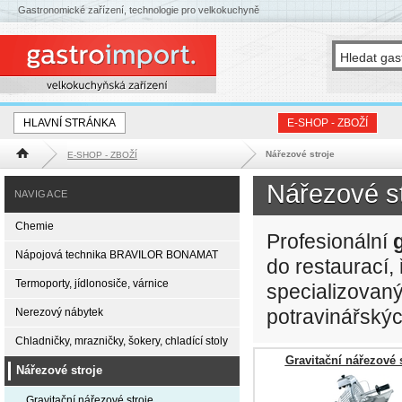
Gastronomické zařízení, technologie pro velkokuchyně
HLAVNÍ STRÁNKA
E-SHOP - ZBOŽÍ
Nářezové stroje
E-SHOP - ZBOŽÍ
Hlavní stránka
GASTRO PROJEKT
INFORMACE O NÁ
Nářezové st
NAVIGACE
Chemie
Profesionální
Nápojová technika BRAVILOR BONAMAT
do restaurací,
Termoporty, jídlonosiče, várnice
specializovaný
potravinářský
Nerezový nábytek
Chladničky, mrazničky, šokery, chladící stoly
Gravitační nářezové 
Nářezové stroje
Gravitační nářezové stroje