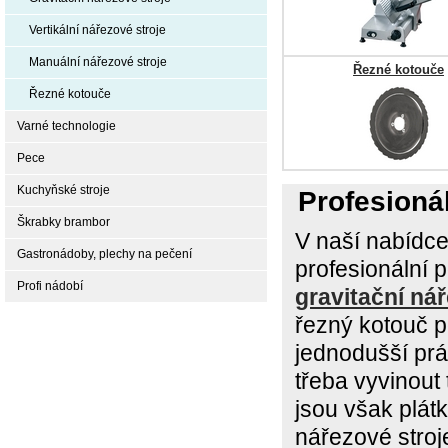
Vertikální nářezové stroje
Manuální nářezové stroje
Řezné kotouče
Řezné kotouče
Varné technologie
Pece
Kuchyňské stroje
Profesionál
Škrabky brambor
V naší nabídce
Gastronádoby, plechy na pečení
profesionální p
Profi nádobí
gravitační ná
řezný kotouč p
jednodušší pr
třeba vyvinout
jsou však plát
nářezové stroj