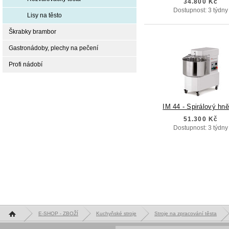
34.800 Kč
Dostupnost: 3 týdny
Lisy na těsto
Škrabky brambor
Gastronádoby, plechy na pečení
Profi nádobí
IM 44 - Spirálový hn
51.300 Kč
Dostupnost: 3 týdny
Hlavní stránka
E-SHOP - ZBOŽÍ
Kuchyňské stroje
Stroje na zpracování těsta