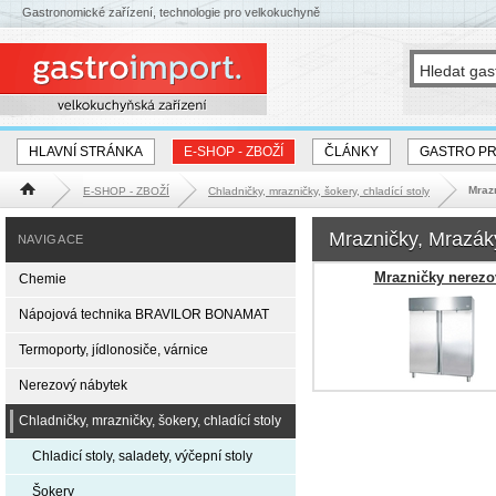
Gastronomické zařízení, technologie pro velkokuchyně
HLAVNÍ STRÁNKA
E-SHOP - ZBOŽÍ
ČLÁNKY
GASTRO P
Mraz
E-SHOP - ZBOŽÍ
Chladničky, mrazničky, šokery, chladící stoly
Hlavní stránka
Mrazničky, Mrazák
NAVIGACE
Mrazničky nerezo
Chemie
Nápojová technika BRAVILOR BONAMAT
Termoporty, jídlonosiče, várnice
Nerezový nábytek
Chladničky, mrazničky, šokery, chladící stoly
Chladicí stoly, saladety, výčepní stoly
Šokery