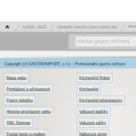
Hlavní stránka
Mraz
E-SHOP - ZBOŽÍ
Chladničky, mrazničky, šokery, chladící stoly
Copyright (c) GASTROIMPORT, s.r.o. - Profesionální gastro zařízení
Mapa webu
KitchenAid Robot
Prohlášení o přístupnosti
KitchenAid
Právní doložka
KitchenAid příslušenství
Historie procházení webu
Vakuové baličky
XML Sitemap
Vakuové sáčky
Poslat heslo e-mailem
Nářezové stroje