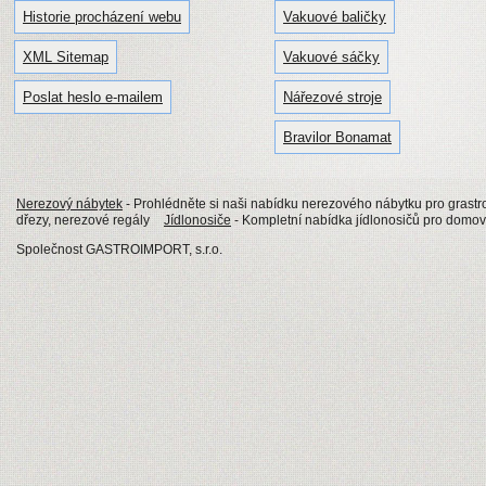
Historie procházení webu
Vakuové baličky
XML Sitemap
Vakuové sáčky
Poslat heslo e-mailem
Nářezové stroje
Bravilor Bonamat
Nerezový nábytek
- Prohlédněte si naši nabídku nerezového nábytku pro grastro
dřezy, nerezové regály
Jídlonosiče
- Kompletní nabídka jídlonosičů pro domovy
Společnost GASTROIMPORT, s.r.o.