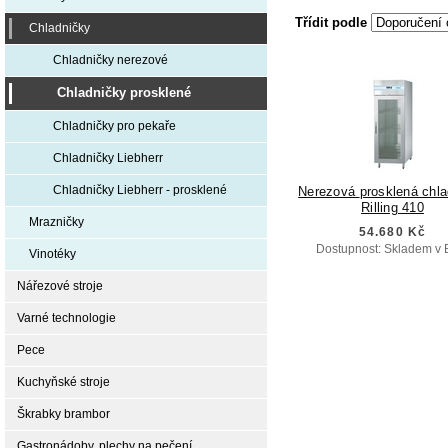
Třídit podle
Chladničky
Chladničky nerezové
Chladničky prosklené
Chladničky pro pekaře
Chladničky Liebherr
Chladničky Liebherr - prosklené
Nerezová prosklená chladnička
Rilling 410
Mrazničky
54.680 Kč
Dostupnost: Skladem v 
Vinotéky
Nářezové stroje
Varné technologie
Pece
Kuchyňské stroje
Škrabky brambor
Gastronádoby, plechy na pečení