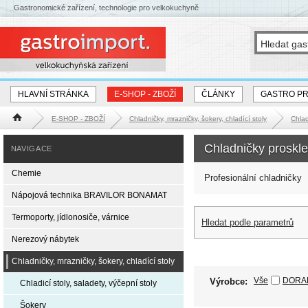
Gastronomické zařízení, technologie pro velkokuchyně
HLAVNÍ STRÁNKA
E-SHOP - ZBOŽÍ
ČLÁNKY
GASTRO P
E-SHOP - ZBOŽÍ
Chladničky, mrazničky, šokery, chladící stoly
Chlad
Hlavní stránka
Chladničky proskl
NAVIGACE
Chemie
Profesionální chladničky
Nápojová technika BRAVILOR BONAMAT
Termoporty, jídlonosiče, várnice
Hledat podle parametrů
Nerezový nábytek
Chladničky, mrazničky, šokery, chladící stoly
Vše
DORA
Výrobce:
Chladicí stoly, saladety, výčepní stoly
Šokery