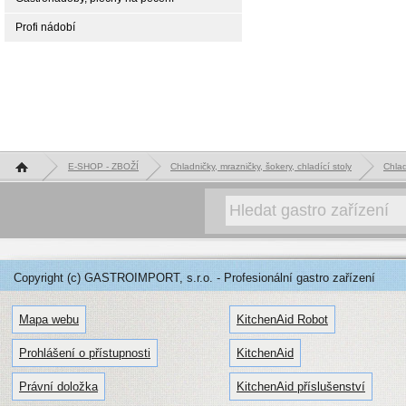
Profi nádobí
Hlavní stránka
E-SHOP - ZBOŽÍ
Chladničky, mrazničky, šokery, chladící stoly
Chlad
Copyright (c) GASTROIMPORT, s.r.o. - Profesionální gastro zařízení
Mapa webu
KitchenAid Robot
Prohlášení o přístupnosti
KitchenAid
Právní doložka
KitchenAid příslušenství