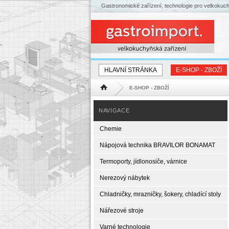
Gastronomické zařízení, technologie pro velkokuc
HLAVNÍ STRÁNKA
E-SHOP - ZBOŽÍ
E-SHOP - ZBOŽÍ
Hlavní stránka
NAVIGACE
Chemie
Nápojová technika BRAVILOR BONAMAT
Termoporty, jídlonosiče, várnice
Nerezový nábytek
Chladničky, mrazničky, šokery, chladící stoly
Nářezové stroje
Varné technologie