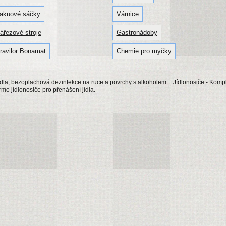
akuové sáčky
Várnice
ářezové stroje
Gastronádoby
ravilor Bonamat
Chemie pro myčky
dla, bezoplachová dezinfekce na ruce a povrchy s alkoholem
Jídlonosiče
- Kompl
rmo jídlonosiče pro přenášení jídla.