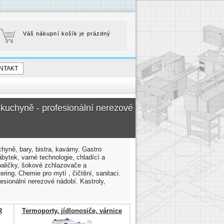
Váš nákupní košík je prázdný
NTAKT
 kuchyně - profesionální nerezové
chyně, bary, bistra, kavárny. Gastro
bytek, varné technologie, chladící a
baličky, šokové zchlazovače a
ring. Chemie pro mytí , čičtění, sanitaci.
sionální nerezové nádobí. Kastroly,
R
Termoporty, jídlonosiče, várnice