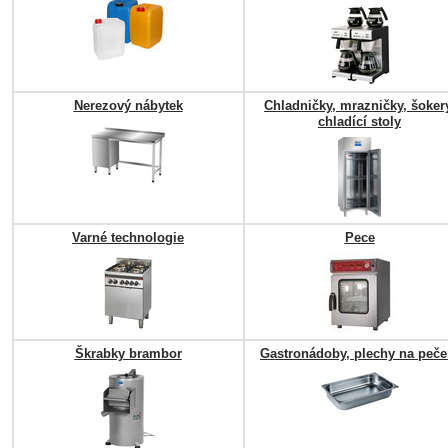
Nerezový nábytek
Chladničky, mrazničky, šoker
chladící stoly
Varné technologie
Pece
Škrabky brambor
Gastronádoby, plechy na peče