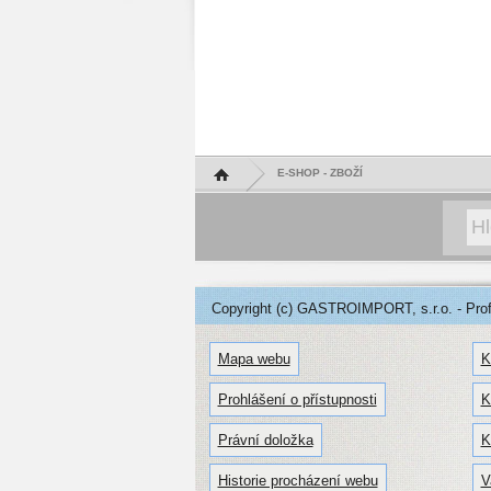
Hlavní stránka
E-SHOP - ZBOŽÍ
Copyright (c) GASTROIMPORT, s.r.o. - Profe
Mapa webu
K
Prohlášení o přístupnosti
K
Právní doložka
K
Historie procházení webu
V