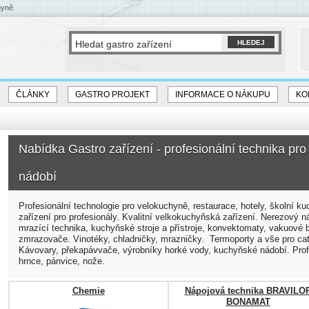
hyně
ČLÁNKY
GASTRO PROJEKT
INFORMACE O NÁKUPU
KO
Nabídka Gastro zařízení - profesionální technika pro
nádobí
Profesionální technologie pro velokuchyně, restaurace, hotely, školní ku
zařízení pro profesionály. Kvalitní velkokuchyňská zařízení. Nerezový ná
mrazící technika, kuchyňské stroje a přístroje, konvektomaty, vakuové 
zmrazovače. Vinotéky, chladničky, mrazničky. Termoporty a vše pro cate
Kávovary, překapávvače, výrobníky horké vody, kuchyňské nádobí. Profe
hrnce, pánvice, nože.
Chemie
Nápojová technika BRAVILO
BONAMAT