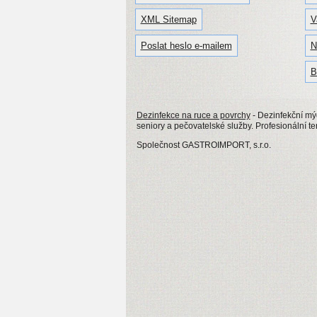
XML Sitemap
V
Poslat heslo e-mailem
N
B
Dezinfekce na ruce a povrchy
- Dezinfekční mý
seniory a pečovatelské služby. Profesionální te
Společnost GASTROIMPORT, s.r.o.