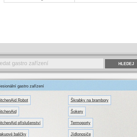
sionální gastro zařízení
itchenAid Robot
Škrabky na brambory
itchenAid
Šokery
itchenAid příslušenství
Termoporty
akuové baličky
Jídlonosiče