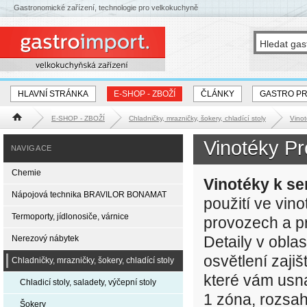
Gastronomické zařízení, technologie pro velkokuchyně
HLAVNÍ STRÁNKA
E-SHOP - ZBOŽÍ
ČLÁNKY
GASTRO P
E-SHOP - ZBOŽÍ
Chladničky, mrazničky, šokery, chladící stoly
Vinot
Hlavní stránka
Vinotéky Pr
NAVIGACE
Chemie
Vinotéky k se
Nápojová technika BRAVILOR BONAMAT
použití ve vin
Termoporty, jídlonosiče, várnice
provozech a pr
Detaily v oblas
Nerezový nábytek
osvětlení zajiš
Chladničky, mrazničky, šokery, chladící stoly
které vám usna
Chladicí stoly, saladety, výčepní stoly
1 zóna, rozsah
Šokery