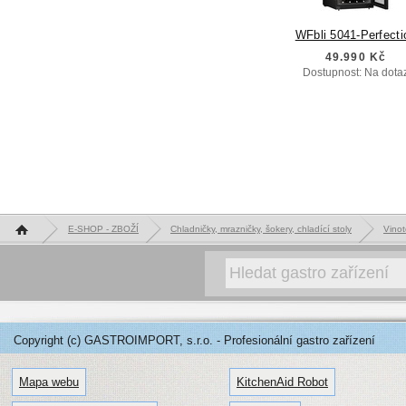
WFbli 5041-Perfecti
49.990 Kč
Dostupnost: Na dota
Hlavní stránka
E-SHOP - ZBOŽÍ
Chladničky, mrazničky, šokery, chladící stoly
Vinot
Copyright (c) GASTROIMPORT, s.r.o. - Profesionální gastro zařízení
Mapa webu
KitchenAid Robot