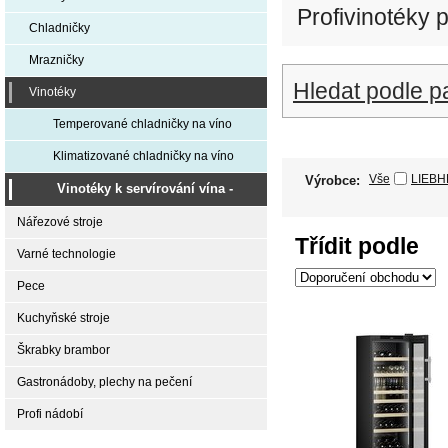
Profivinotéky 
Chladničky
Mrazničky
Hledat podle p
Vinotéky
Temperované chladničky na víno
Klimatizované chladničky na víno
Vše
LIEB
Výrobce:
Vinotéky k servírování vína -
Professional
Nářezové stroje
Třídit podle
Varné technologie
Pece
Kuchyňské stroje
Škrabky brambor
Gastronádoby, plechy na pečení
Profi nádobí