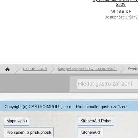
230V
35.180 Kč
Dostupnost: 3 týdny
Hlavní stránka
Výrobn
E-SHOP - ZBOŽÍ
Nápojová technika BRAVILOR BONAMAT
Copyright (c) GASTROIMPORT, s.r.o. - Profesionální gastro zařízení
Mapa webu
KitchenAid Robot
Prohlášení o přístupnosti
KitchenAid