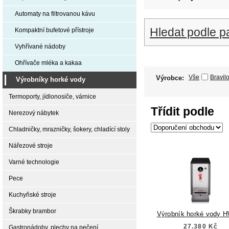
Automaty na filtrovanou kávu
Hledat podle p
Kompaktní bufetové přístroje
Vyhřívané nádoby
Ohřívače mléka a kakaa
Vše
Bravil
Výrobce:
Výrobníky horké vody
Termoporty, jídlonosiče, várnice
Třídit podle
Nerezový nábytek
Chladničky, mrazničky, šokery, chladící stoly
Nářezové stroje
Varné technologie
Pece
Kuchyňské stroje
Škrabky brambor
Výrobník horké vody 
27.380 Kč
Gastronádoby, plechy na pečení