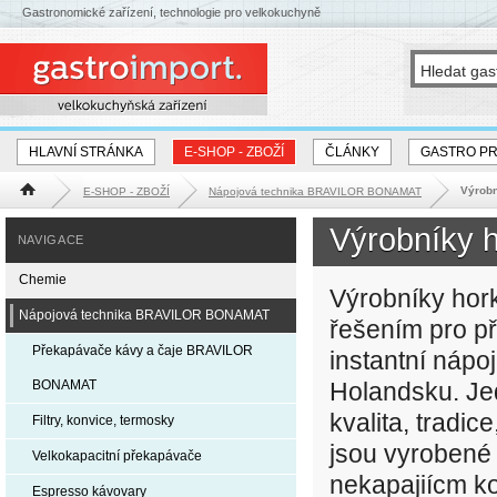
Gastronomické zařízení, technologie pro velkokuchyně
HLAVNÍ STRÁNKA
E-SHOP - ZBOŽÍ
ČLÁNKY
GASTRO P
Výrobn
E-SHOP - ZBOŽÍ
Nápojová technika BRAVILOR BONAMAT
Hlavní stránka
Výrobníky
NAVIGACE
Chemie
Výrobníky ho
Nápojová technika BRAVILOR BONAMAT
řešením pro př
Překapávače kávy a čaje BRAVILOR
instantní nápo
BONAMAT
Holandsku. Jed
kvalita, tradic
Filtry, konvice, termosky
jsou vyrobené 
Velkokapacitní překapávače
nekapajiícm k
Espresso kávovary