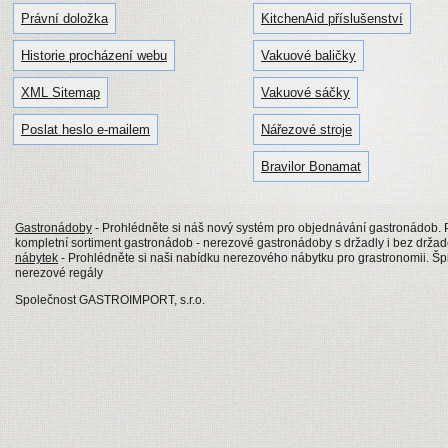
Právní doložka
KitchenAid příslušenství
Historie procházení webu
Vakuové baličky
XML Sitemap
Vakuové sáčky
Poslat heslo e-mailem
Nářezové stroje
Bravilor Bonamat
Gastronádoby
- Prohlédněte si náš nový systém pro objednávání gastronádob
kompletní sortiment gastronádob - nerezové gastronádoby s držadly i bez drž
nábytek
- Prohlédněte si naši nabídku nerezového nábytku pro grastronomii. Špi
nerezové regály
Společnost GASTROIMPORT, s.r.o.