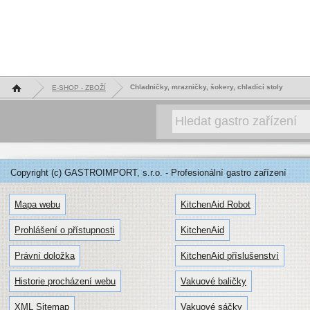
Hlavní stránka
Chladničky, mrazničky, šokery, chladící stoly
E-SHOP - ZBOŽÍ
Copyright (c) GASTROIMPORT, s.r.o. - Profesionální gastro zařízení
Mapa webu
KitchenAid Robot
Prohlášení o přístupnosti
KitchenAid
Právní doložka
KitchenAid příslušenství
Historie procházení webu
Vakuové baličky
XML Sitemap
Vakuové sáčky