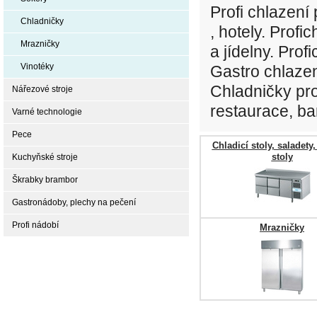
Profi chlazení
Chladničky
, hotely. Profi
Mrazničky
a jídelny. Pro
Vinotéky
Gastro chlazen
Chladničky pro
Nářezové stroje
restaurace, bar
Varné technologie
Pece
Chladicí stoly, saladety
stoly
Kuchyňské stroje
Škrabky brambor
Gastronádoby, plechy na pečení
Profi nádobí
Mrazničky