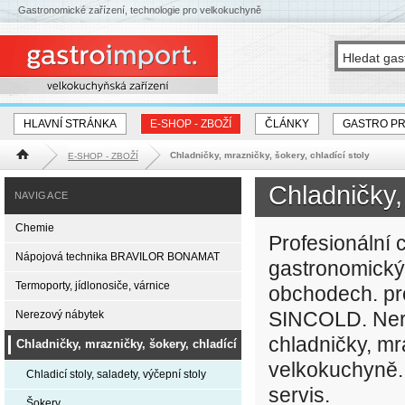
Gastronomické zařízení, technologie pro velkokuchyně
HLAVNÍ STRÁNKA
E-SHOP - ZBOŽÍ
ČLÁNKY
GASTRO P
Chladničky, mrazničky, šokery, chladící stoly
E-SHOP - ZBOŽÍ
Hlavní stránka
Chladničky,
NAVIGACE
Chemie
Profesionální c
Nápojová technika BRAVILOR BONAMAT
gastronomický
Termoporty, jídlonosiče, várnice
obchodech. pr
SINCOLD. Nere
Nerezový nábytek
chladničky, mr
Chladničky, mrazničky, šokery, chladící
velkokuchyně. 
stoly
Chladicí stoly, saladety, výčepní stoly
servis.
Šokery