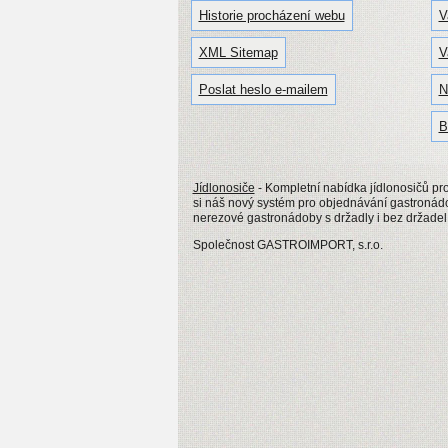
Historie procházení webu
V
XML Sitemap
V
Poslat heslo e-mailem
N
B
Jídlonosiče
- Kompletní nabídka jídlonosičů pro
si náš nový systém pro objednávání gastronád
nerezové gastronádoby s držadly i bez držade
Společnost GASTROIMPORT, s.r.o.