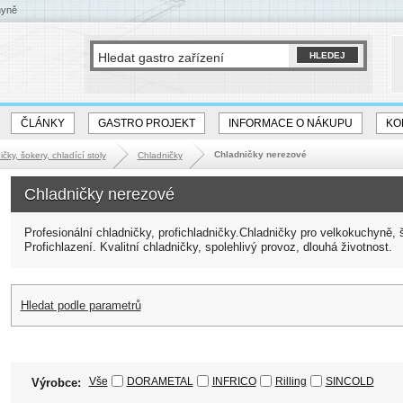
hyně
ČLÁNKY
GASTRO PROJEKT
INFORMACE O NÁKUPU
KO
Chladničky nerezové
čky, šokery, chladící stoly
Chladničky
Chladničky nerezové
Profesionální chladničky, profichladničky.Chladničky pro velkokuchyně, š
Profichlazení. Kvalitní chladničky, spolehlivý provoz, dlouhá životnost.
Hledat podle parametrů
Vše
DORAMETAL
INFRICO
Rilling
SINCOLD
Výrobce: