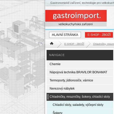
Gastronomické zařízení, technologie pro velkokuc
HLAVNÍ STRÁNKA
E-SHOP - ZBOŽÍ
E-SHOP - ZBOŽÍ
Chladničky, mrazni
Hlavní stránka
NAVIGACE
Chemie
Nápojová technika BRAVILOR BONAMAT
Termoporty, jídlonosiče, várnice
Nerezový nábytek
Chladničky, mrazničky, šokery, chladící stoly
Chladicí stoly, saladety, výčepní stoly
Šokery