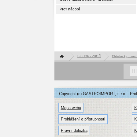
Profi nádobí
Hlavní stránka
E-SHOP - ZBOŽÍ
Chladničky, mrazni
Copyright (c) GASTROIMPORT, s.r.o. - Profe
Mapa webu
K
Prohlášení o přístupnosti
K
Právní doložka
K