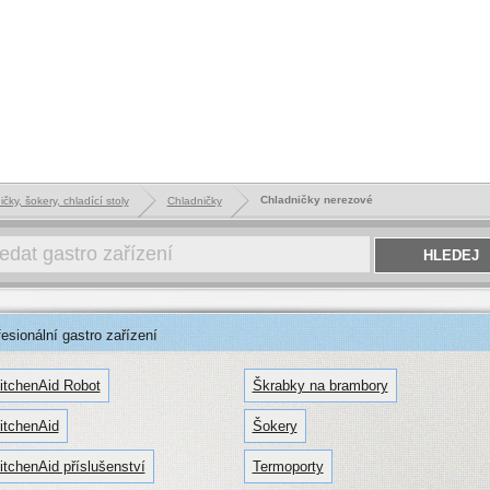
Chladničky nerezové
čky, šokery, chladící stoly
Chladničky
sionální gastro zařízení
itchenAid Robot
Škrabky na brambory
itchenAid
Šokery
itchenAid příslušenství
Termoporty