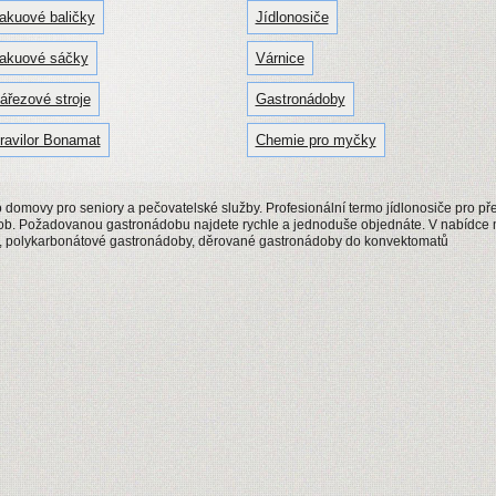
akuové baličky
Jídlonosiče
akuové sáčky
Várnice
ářezové stroje
Gastronádoby
ravilor Bonamat
Chemie pro myčky
 domovy pro seniory a pečovatelské služby. Profesionální termo jídlonosiče pro pře
ob. Požadovanou gastronádobu najdete rychle a jednoduše objednáte. V nabídce 
l, polykarbonátové gastronádoby, děrované gastronádoby do konvektomatů