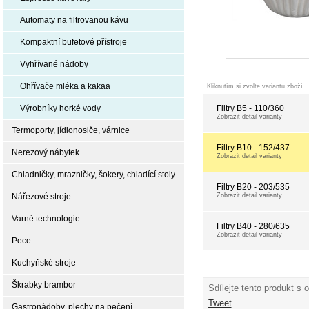
Automaty na filtrovanou kávu
Kompaktní bufetové přístroje
Vyhřívané nádoby
Ohřívače mléka a kakaa
Kliknutím si zvolte variantu zboží
Filtry B5 - 110/360
Výrobníky horké vody
Zobrazit detail varianty
Termoporty, jídlonosiče, várnice
Filtry B10 - 152/437
Nerezový nábytek
Zobrazit detail varianty
Chladničky, mrazničky, šokery, chladící stoly
Filtry B20 - 203/535
Zobrazit detail varianty
Nářezové stroje
Varné technologie
Filtry B40 - 280/635
Zobrazit detail varianty
Pece
Kuchyňské stroje
Škrabky brambor
Sdílejte tento produkt s 
Tweet
Gastronádoby, plechy na pečení