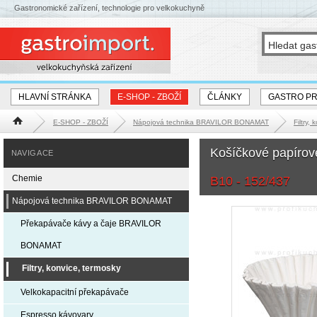
Gastronomické zařízení, technologie pro velkokuchyně
HLAVNÍ STRÁNKA
E-SHOP - ZBOŽÍ
ČLÁNKY
GASTRO P
E-SHOP - ZBOŽÍ
Nápojová technika BRAVILOR BONAMAT
Filtry,
Hlavní stránka
Košíčkové papírové
NAVIGACE
Chemie
B10 - 152/437
Nápojová technika BRAVILOR BONAMAT
Překapávače kávy a čaje BRAVILOR
BONAMAT
Filtry, konvice, termosky
Velkokapacitní překapávače
Espresso kávovary