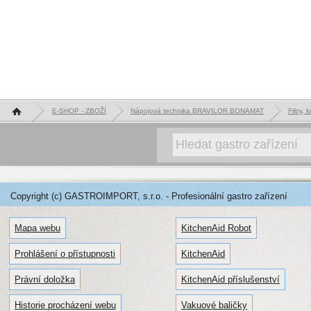
Hlavní stránka
E-SHOP - ZBOŽÍ
Nápojová technika BRAVILOR BONAMAT
Filtry,
Copyright (c) GASTROIMPORT, s.r.o. - Profesionální gastro zařízení
Mapa webu
KitchenAid Robot
Prohlášení o přístupnosti
KitchenAid
Právní doložka
KitchenAid příslušenství
Historie procházení webu
Vakuové baličky