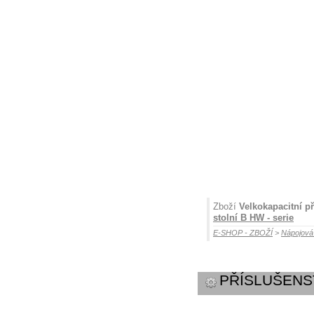
Zboží
Velkokapacitní p
stolní B HW - serie
E-SHOP - ZBOŽÍ
>
Nápojov
PŘÍSLUŠENS