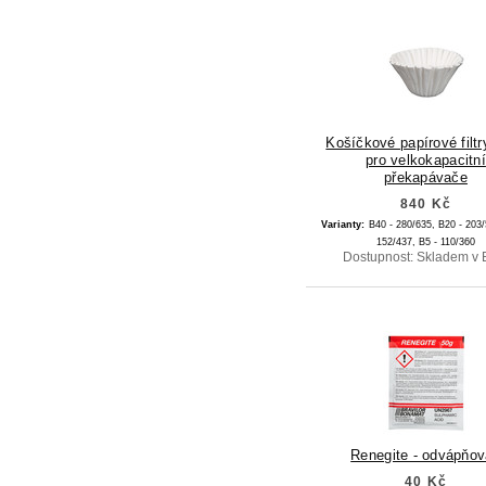
Košíčkové papírové filtr
pro velkokapacitní
překapávače
840 Kč
Varianty:
B40 - 280/635,
B20 - 203
152/437,
B5 - 110/360
Dostupnost: Skladem v 
Renegite - odvápňo
40 Kč