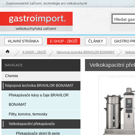
Gastronomické zařízení, technologie pro velkokuchyně
HLAVNÍ STRÁNKA
E-SHOP - ZBOŽÍ
ČLÁNKY
GASTRO P
E-SHOP - ZBOŽÍ
Nápojová technika BRAVILOR BONAMAT
Velkok
Hlavní stránka
Velkokapacitní př
NAVIGACE
Chemie
Nápojová technika BRAVILOR BONAMAT
Překapávače kávy a čaje BRAVILOR
BONAMAT
Filtry, konvice, termosky
Velkokapacitní překapávače
Překapávače stolní B-serie