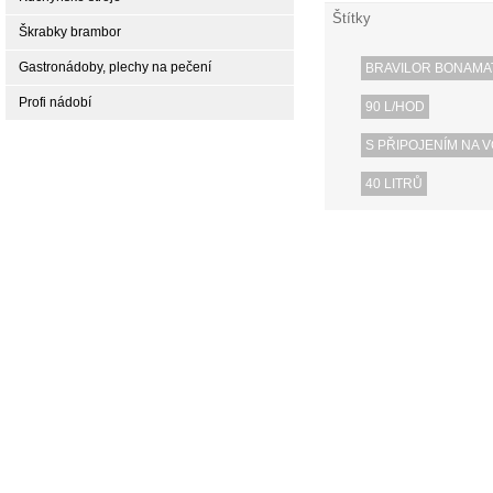
Štítky
Škrabky brambor
Gastronádoby, plechy na pečení
BRAVILOR BONAMA
Profi nádobí
90 L/HOD
S PŘIPOJENÍM NA 
40 LITRŮ