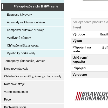
Překapávače stolní B HW - serie
Espresso kávovary
Sdílejte tento produkt s 
Automaty na filtrovanou kávu
Tweet
Kompaktní bufetové přístroje
Výrobce
Bravi
Vyhřívané nádoby
Výkon
Ohřívače mléka a kakaa
Připojení na
S př
vodu
Výrobníky horké vody
Udržovací
Termoporty, jídlonosiče, várnice
kapacita
Připojení
Nerezový nábytek
Vyrobeno
Chladničky, mrazničky, šokery, chladící stoly
Nářezové stroje
Varné technologie
Pece
Kuchyňské stroje