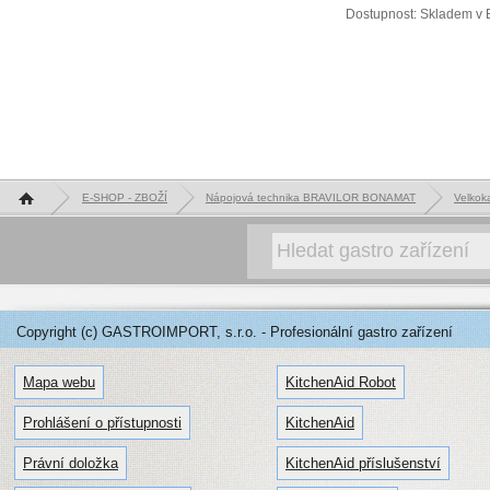
Dostupnost: Skladem v 
Hlavní stránka
E-SHOP - ZBOŽÍ
Nápojová technika BRAVILOR BONAMAT
Velkok
Copyright (c) GASTROIMPORT, s.r.o. - Profesionální gastro zařízení
Mapa webu
KitchenAid Robot
Prohlášení o přístupnosti
KitchenAid
Právní doložka
KitchenAid příslušenství