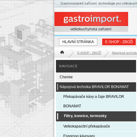
Gastronomické zařízení, technologie pro velkokuc
HLAVNÍ STRÁNKA
E-SHOP - ZBOŽÍ
E-SHOP - ZBOŽÍ
Nápojová techn
Hlavní stránka
NAVIGACE
Chemie
Nápojová technika BRAVILOR BONAMAT
Překapávače kávy a čaje BRAVILOR
BONAMAT
Filtry, konvice, termosky
Velkokapacitní překapávače
Espresso kávovary