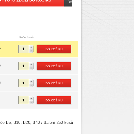
Počet kusů
ě
ě
ě
ače B5, B10, B20, B40 / Balení 250 kusů