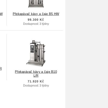
HW
Překapávač kávy a čaje B5 HW
99.300 Kč
Dostupnost: 3 týdny
/R
Překapávač kávy a čaje B10
L/R
71.920 Kč
Dostupnost: 3 týdny