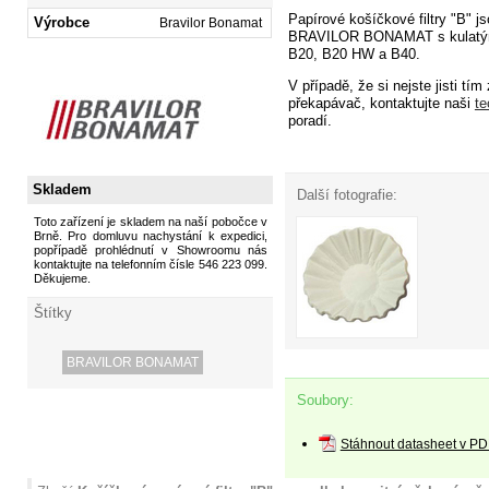
Papírové košíčkové filtry "B" j
Výrobce
Bravilor Bonamat
BRAVILOR BONAMAT s kulatými
B20, B20 HW a B40.
V případě, že si nejste jisti tím
překapávač, kontaktujte naši
te
poradí.
Skladem
Další fotografie:
Toto zařízení je skladem na naší pobočce v
Brně. Pro domluvu nachystání k expedici,
popřípadě prohlédnutí v Showroomu nás
kontaktujte na telefonním čísle 546 223 099.
Děkujeme.
Štítky
BRAVILOR BONAMAT
Soubory:
Stáhnout datasheet v PD