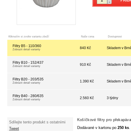
Kliknutím si zvolte variantu zboží
Naše cena
Dostupnost
Filtry B5 - 110/360
840 Kč
Skladem v Brn
Zobrazit detail varianty
Filtry B10 - 152/437
910 Kč
Skladem v Brn
Zobrazit detail varianty
Filtry B20 - 203/535
1.390 Kč
Skladem v Brn
Zobrazit detail varianty
Filtry B40 - 280/635
2.560 Kč
3 týdny
Zobrazit detail varianty
Košíčkové filtry pro překapáv
Sdílejte tento produkt s ostatními
Dodávané v kartonu po
250 ks
.
Tweet