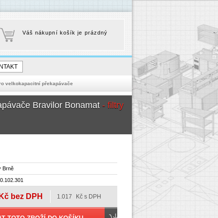
Váš nákupní košík je prázdný
NTAKT
pro velkokapacitní překapávače
ekapávače Bravilor Bonamat
- filtry
 Brně
0.102.301
Kč bez DPH
1.017
Kč s DPH