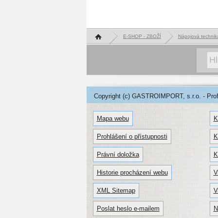
Hlavní stránka
E-SHOP - ZBOŽÍ
Nápojová techn
Copyright (c) GASTROIMPORT, s.r.o. - Profe
Mapa webu
K
Prohlášení o přístupnosti
K
Právní doložka
K
Historie procházení webu
V
XML Sitemap
V
Poslat heslo e-mailem
N