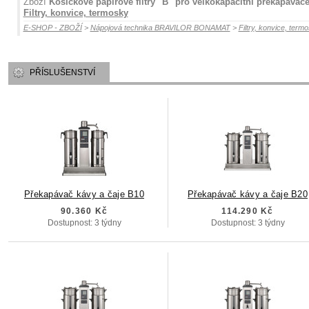
Zboží
Košíčkové papírové filtry "B" pro velkokapacitní překapávač
Filtry, konvice, termosky
E-SHOP - ZBOŽÍ
>
Nápojová technika BRAVILOR BONAMAT
>
Filtry, konvice, term
PŘÍSLUŠENSTVÍ
Překapávač kávy a čaje B10
Překapávač kávy a čaje B20
90.360 Kč
114.290 Kč
Dostupnost: 3 týdny
Dostupnost: 3 týdny