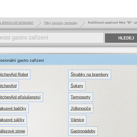
Košíčkové papírové filtry "B" - 
ika BRAVILOR BONAMAT
Filtry, konvice, termosky
sionální gastro zařízení
itchenAid Robot
Škrabky na brambory
itchenAid
Šokery
itchenAid příslušenství
Termoporty
akuové baličky
Jídlonosiče
akuové sáčky
Várnice
ářezové stroje
Gastronádoby