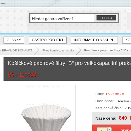
hyně
ČLÁNKY
GASTRO PROJEKT
INFORMACE O NÁKUPU
KO
Košíčkové papírové filtry "B" - 
ika BRAVILOR BONAMAT
Filtry, konvice, termosky
Košíčkové papírové filtry "B" pro velkokapacitní př
B5 - 110/360
Filtry:
B5 - 110/360
Dostupnost:
Skladem v
Katalogové číslo:
7.15
840
Naše cena: