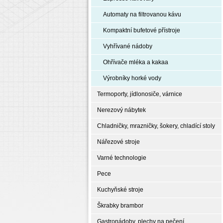
Automaty na filtrovanou kávu
Kompaktní bufetové přístroje
Vyhřívané nádoby
Ohřívače mléka a kakaa
Výrobníky horké vody
Termoporty, jídlonosiče, várnice
Nerezový nábytek
Chladničky, mrazničky, šokery, chladící stoly
Nářezové stroje
Varné technologie
Pece
Kuchyňské stroje
Škrabky brambor
Gastronádoby, plechy na pečení