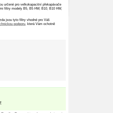
sou určené pro velkokapacitní překapávače
 filtry modely
B5, B5 HW, B10, B10 HW,
 zda jsou tyto filtry vhodné pro Váš
chnickou podporu
, která Vám ochotně
F