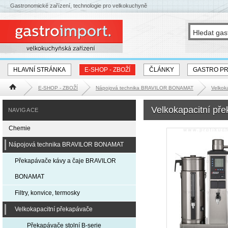
Gastronomické zařízení, technologie pro velkokuchyně
HLAVNÍ STRÁNKA
E-SHOP - ZBOŽÍ
ČLÁNKY
GASTRO P
E-SHOP - ZBOŽÍ
Nápojová technika BRAVILOR BONAMAT
Velkok
Hlavní stránka
Velkokapacitní př
NAVIGACE
Chemie
Nápojová technika BRAVILOR BONAMAT
Překapávače kávy a čaje BRAVILOR
BONAMAT
Filtry, konvice, termosky
Velkokapacitní překapávače
Překapávače stolní B-serie