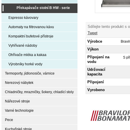
Překapávače stolní B HW - serie
Espresso kávovary
Sdílejte tento produkt s 
Automaty na filtrovanou kávu
Tweet
Kompaktní bufetové přístroje
Výrobce
Bravi
Vyhřívané nádoby
Výkon
Ohřívače mléka a kakaa
Připojení na
S př
vodu
Výrobníky horké vody
Udržovací
Termoporty, jídlonosiče, várnice
kapacita
Připojení
Nerezový nábytek
Vyrobeno
Chladničky, mrazničky, šokery, chladící stoly
Nářezové stroje
Varné technologie
Pece
Kuchyňské stroje