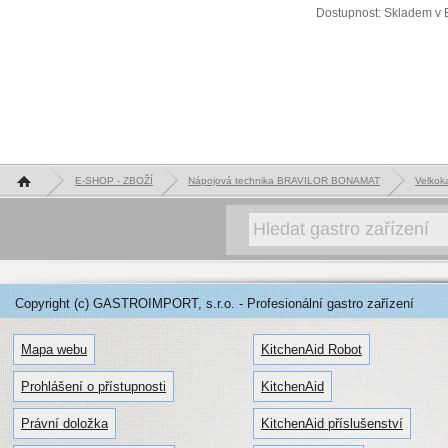
Dostupnost: Skladem v 
Hlavní stránka
E-SHOP - ZBOŽÍ
Nápojová technika BRAVILOR BONAMAT
Velkok
Copyright (c) GASTROIMPORT, s.r.o. - Profesionální gastro zařízení
Mapa webu
KitchenAid Robot
Prohlášení o přístupnosti
KitchenAid
Právní doložka
KitchenAid příslušenství