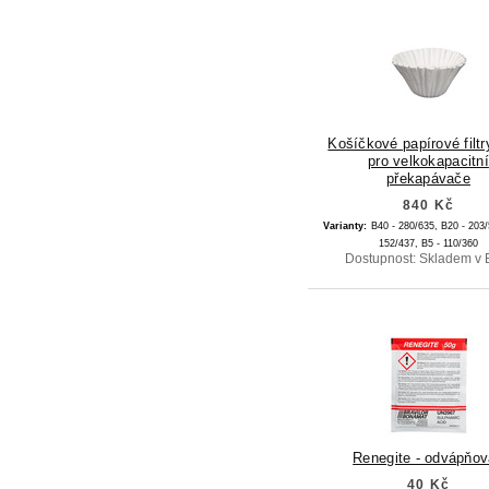
Košíčkové papírové filtr
pro velkokapacitní
překapávače
840 Kč
Varianty:
B40 - 280/635,
B20 - 203
152/437,
B5 - 110/360
Dostupnost: Skladem v 
Renegite - odvápňo
40 Kč