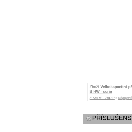
Zboží
Velkokapacitní p
B HW - serie
E-SHOP - ZBOŽÍ
>
Nápojov
PŘÍSLUŠENS