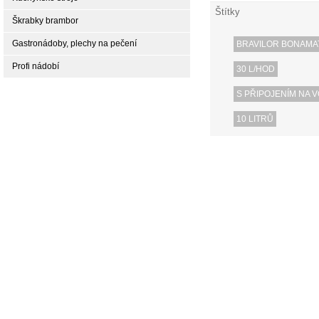
Štítky
Škrabky brambor
Gastronádoby, plechy na pečení
BRAVILOR BONAMA
Profi nádobí
30 L/HOD
S PŘIPOJENÍM NA 
10 LITRŮ