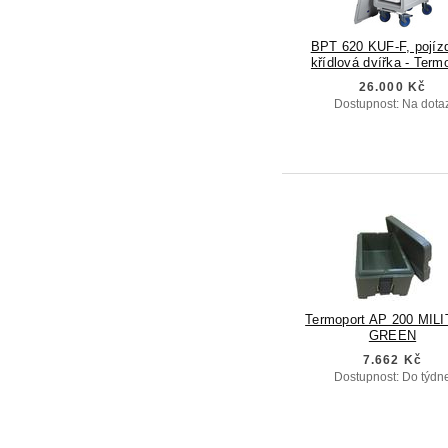
BPT 620 KUF-F, pojíz
křídlová dvířka - Term
26.000 Kč
Dostupnost: Na dota
Termoport AP 200 MIL
GREEN
7.662 Kč
Dostupnost: Do týdn