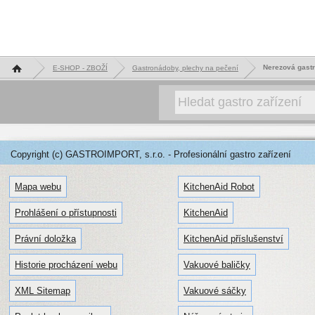
Hlavní stránka
Nerezová gast
E-SHOP - ZBOŽÍ
Gastronádoby, plechy na pečení
Copyright (c) GASTROIMPORT, s.r.o. - Profesionální gastro zařízení
Mapa webu
KitchenAid Robot
Prohlášení o přístupnosti
KitchenAid
Právní doložka
KitchenAid příslušenství
Historie procházení webu
Vakuové baličky
XML Sitemap
Vakuové sáčky