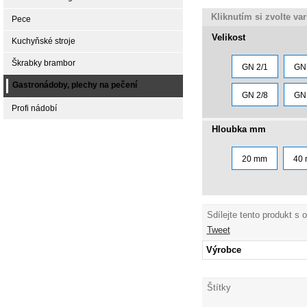
Kliknutím si zvolte va
Pece
Velikost
Kuchyňské stroje
Škrabky brambor
GN 2/1
GN 
Gastronádoby, plechy na pečení
GN 2/8
GN 
Profi nádobí
Hloubka mm
20 mm
40
Sdílejte tento produkt s 
Tweet
Výrobce
Štítky