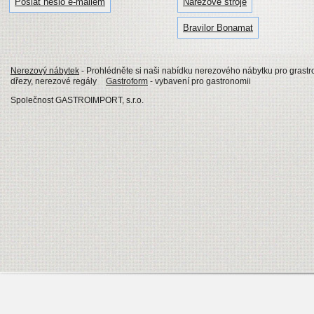
Poslat heslo e-mailem
Nářezové stroje
Bravilor Bonamat
Nerezový nábytek
- Prohlédněte si naši nabídku nerezového nábytku pro grastro
dřezy, nerezové regály
Gastroform
- vybavení pro gastronomii
Společnost GASTROIMPORT, s.r.o.