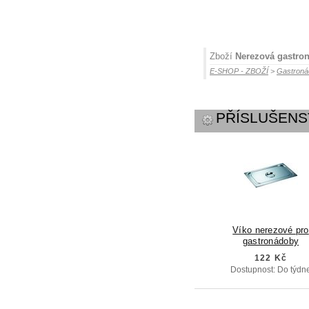
Zboží
Nerezová gastro
E-SHOP - ZBOŽÍ
>
Gastroná
PŘÍSLUŠENS
Víko nerezové pro
gastronádoby
122 Kč
Dostupnost: Do týdn