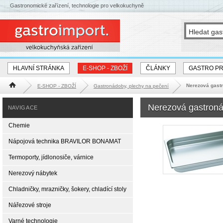
Gastronomické zařízení, technologie pro velkokuchyně
HLAVNÍ STRÁNKA
E-SHOP - ZBOŽÍ
ČLÁNKY
GASTRO P
Nerezová gast
E-SHOP - ZBOŽÍ
Gastronádoby, plechy na pečení
Hlavní stránka
Nerezová gastron
NAVIGACE
Chemie
Nápojová technika BRAVILOR BONAMAT
Termoporty, jídlonosiče, várnice
Nerezový nábytek
Chladničky, mrazničky, šokery, chladící stoly
Nářezové stroje
Varné technologie