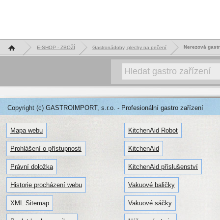
Hlavní stránka
Nerezová gast
E-SHOP - ZBOŽÍ
Gastronádoby, plechy na pečení
Copyright (c) GASTROIMPORT, s.r.o. - Profesionální gastro zařízení
Mapa webu
KitchenAid Robot
Prohlášení o přístupnosti
KitchenAid
Právní doložka
KitchenAid příslušenství
Historie procházení webu
Vakuové baličky
XML Sitemap
Vakuové sáčky