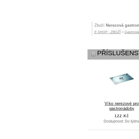
Zboží
Nerezová gastro
E-SHOP - ZBOŽÍ
>
Gastroná
PŘÍSLUŠENS
Víko nerezové pro
gastronádoby
122 Kč
Dostupnost: Do týdn