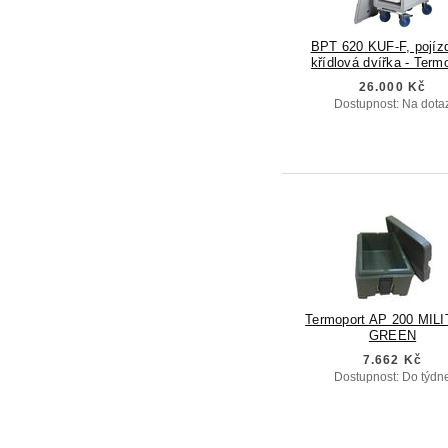
BPT 620 KUF-F, pojíz
křídlová dvířka - Term
26.000 Kč
Dostupnost: Na dota
Termoport AP 200 MIL
GREEN
7.662 Kč
Dostupnost: Do týdn