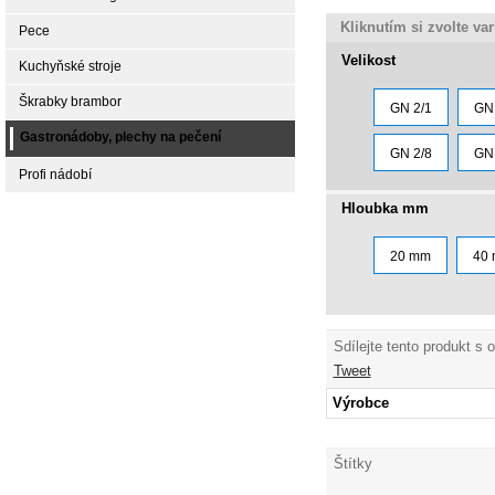
Kliknutím si zvolte va
Pece
Velikost
Kuchyňské stroje
Škrabky brambor
GN 2/1
GN 
Gastronádoby, plechy na pečení
GN 2/8
GN 
Profi nádobí
Hloubka mm
20 mm
40
Sdílejte tento produkt s 
Tweet
Výrobce
Štítky