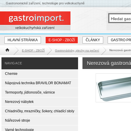
Gastronomické zařízení, technologie pro velkokuchyně
HLAVNÍ STRÁNKA
E-SHOP - ZBOŽÍ
ČLÁNKY
GASTRO P
Nerezová gast
E-SHOP - ZBOŽÍ
Gastronádoby, plechy na pečení
Hlavní stránka
Nerezová gastron
NAVIGACE
Chemie
Nápojová technika BRAVILOR BONAMAT
Termoporty, jídlonosiče, várnice
Nerezový nábytek
Chladničky, mrazničky, šokery, chladící stoly
Nářezové stroje
Varné technologie