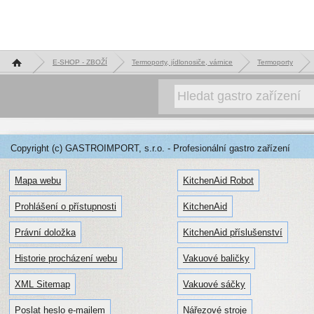
Hlavní stránka
E-SHOP - ZBOŽÍ
Termoporty, jídlonosiče, várnice
Termoporty
Copyright (c) GASTROIMPORT, s.r.o. - Profesionální gastro zařízení
Mapa webu
KitchenAid Robot
Prohlášení o přístupnosti
KitchenAid
Právní doložka
KitchenAid příslušenství
Historie procházení webu
Vakuové baličky
XML Sitemap
Vakuové sáčky
Poslat heslo e-mailem
Nářezové stroje