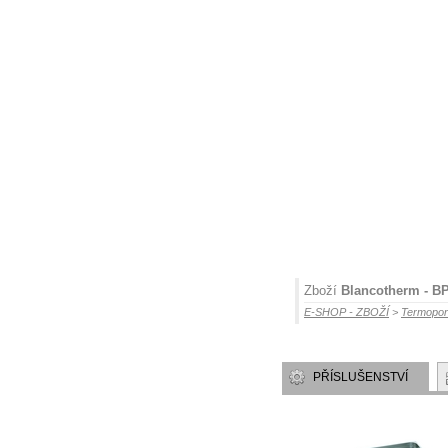
Zboží
Blancotherm - BP
E-SHOP - ZBOŽÍ
>
Termoport
PŘÍSLUŠENSTVÍ