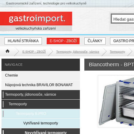
Gastronomické zařízení, technologie pro velkokuchyně
HLAVNÍ STRÁNKA
E-SHOP - ZBOŽÍ
ČLÁNKY
GASTRO P
E-SHOP - ZBOŽÍ
Termoporty, jídlonosiče, várnice
Termoporty
Hlavní stránka
Blancotherm - BPT
NAVIGACE
Chemie
Nápojová technika BRAVILOR BONAMAT
Termoporty, jídlonosiče, várnice
Termoporty
Termoporty B.PRO
Vyhřívané termoporty
Nevyhřívané termoporty