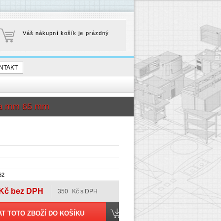
Váš nákupní košík je prázdný
NTAKT
bka mm 65 mm
62
Kč bez DPH
350
Kč s DPH