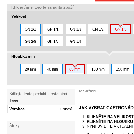
Kliknutím si zvolte variantu zboží
Velikost
GN 2/1
GN 1/1
GN 2/3
GN 1/2
GN 1/3
GN 2/8
GN 1/6
GN 1/9
Hloubka mm
20 mm
40 mm
65 mm
100 mm
150 mm
bez držadel
Sdílejte tento produkt s ostatními
Tweet
JAK VYBRAT GASTRONÁ
Výrobce
Ostatní
KLIKNĚTE NA VELIKOS
KLIKNĚTE NA HLOUBK
Štítky
NYNÍ UVIDÍTE AKTUÁLN