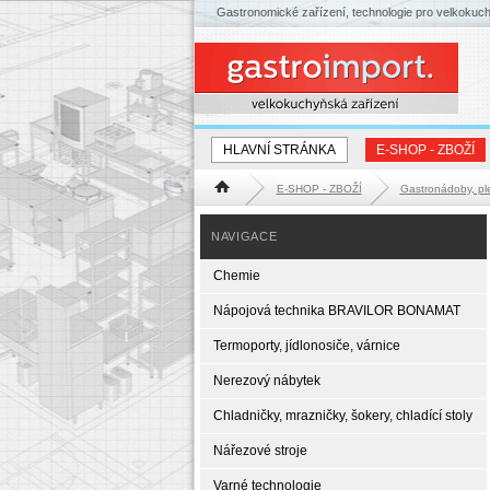
Gastronomické zařízení, technologie pro velkokuc
HLAVNÍ STRÁNKA
E-SHOP - ZBOŽÍ
E-SHOP - ZBOŽÍ
Gastronádoby, pl
Hlavní stránka
NAVIGACE
Chemie
Nápojová technika BRAVILOR BONAMAT
Termoporty, jídlonosiče, várnice
Nerezový nábytek
Chladničky, mrazničky, šokery, chladící stoly
Nářezové stroje
Varné technologie