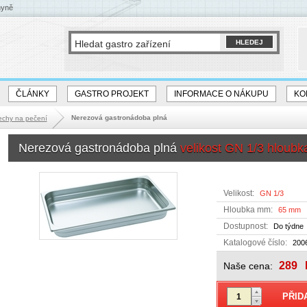
hyně
ČLÁNKY
GASTRO PROJEKT
INFORMACE O NÁKUPU
KO
Nerezová gastronádoba plná
echy na pečení
Nerezová gastronádoba plná
velikost GN 1/3 hlou
Velikost:
GN 1/3
Hloubka mm:
65 mm
Dostupnost:
Do týdne
Katalogové číslo:
200
289
Naše cena: