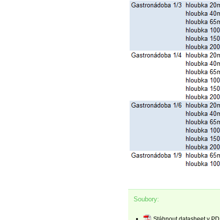
Soubory:
Stáhnout datasheet v PD