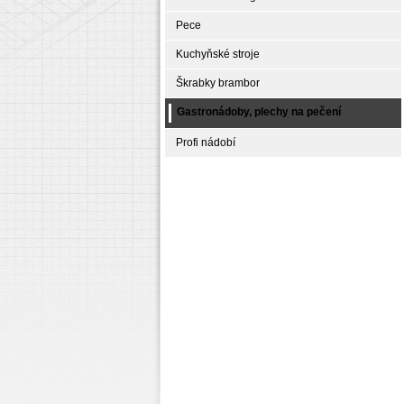
Pece
Kuchyňské stroje
Škrabky brambor
Gastronádoby, plechy na pečení
Profi nádobí