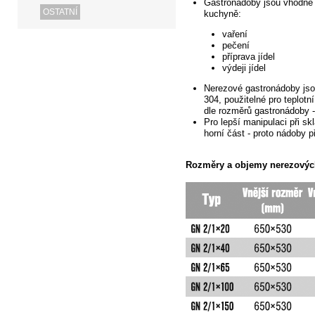
Gastronádoby jsou vhodné p
OSTATNÍ
kuchyně:
vaření
pečení
příprava jídel
výdeji jídel
Nerezové
gastronádoby jsou
304, použitelné pro teplotn
dle rozměrů gastronádoby -
Pro lepší manipulaci při s
horní část - proto nádoby
př
Rozměry
a objemy nerezových