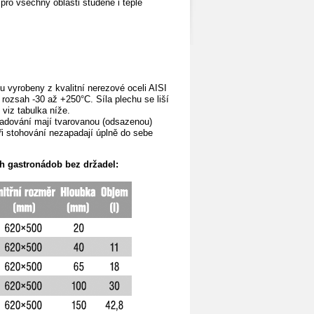
ro všechny oblasti studené i teplé
 vyrobeny z kvalitní nerezové oceli AISI
í rozsah -30 až +250°C. Síla plechu se liší
 viz tabulka níže.
kladování mají tvarovanou (odsazenou)
i stohování nezapadají úplně do sebe
 gastronádob bez držadel: