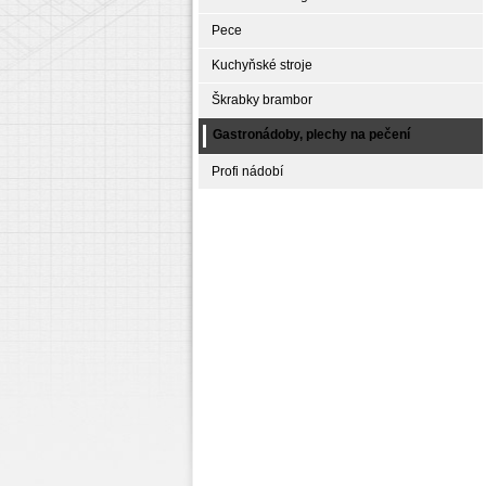
Pece
Kuchyňské stroje
Škrabky brambor
Gastronádoby, plechy na pečení
Profi nádobí