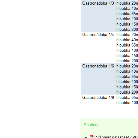
Soubory:
Stáhnout datasheet v PD