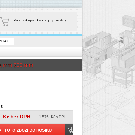
Váš nákupní košík je prázdný
NTAKT
bka mm 200 mm
15
Kč bez DPH
1.575
Kč s DPH