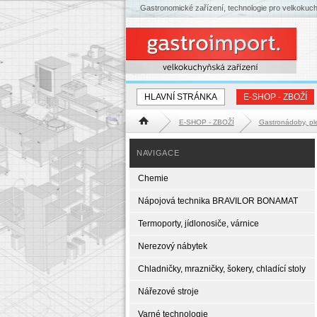
Gastronomické zařízení, technologie pro velkokuc
HLAVNÍ STRÁNKA
E-SHOP - ZBOŽÍ
E-SHOP - ZBOŽÍ
Gastronádoby, pl
Hlavní stránka
NAVIGACE
Chemie
Nápojová technika BRAVILOR BONAMAT
Termoporty, jídlonosiče, várnice
Nerezový nábytek
Chladničky, mrazničky, šokery, chladící stoly
Nářezové stroje
Varné technologie