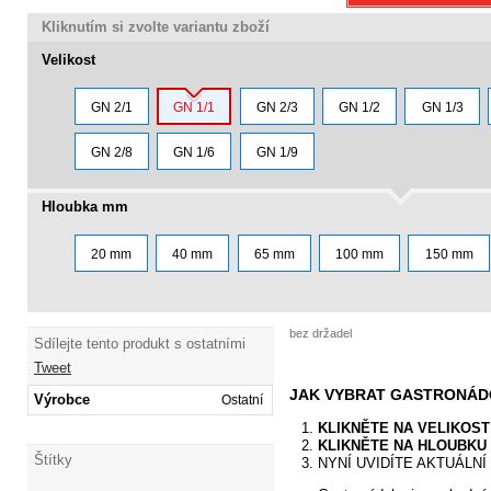
Kliknutím si zvolte variantu zboží
Velikost
GN 2/1
GN 1/1
GN 2/3
GN 1/2
GN 1/3
GN 2/8
GN 1/6
GN 1/9
Hloubka mm
20 mm
40 mm
65 mm
100 mm
150 mm
bez držadel
Sdílejte tento produkt s ostatními
Tweet
JAK VYBRAT GASTRONÁ
Výrobce
Ostatní
KLIKNĚTE NA VELIKOS
KLIKNĚTE NA HLOUBK
Štítky
NYNÍ UVIDÍTE AKTUÁLN