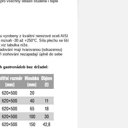
ro všechny oblasti studené i teplé
 vyrobeny z kvalitní nerezové oceli AISI
í rozsah -30 až +250°C. Síla plechu se liší
 viz tabulka níže.
kladování mají tvarovanou (odsazenou)
i stohování nezapadají úplně do sebe
 gastronádob bez držadel: