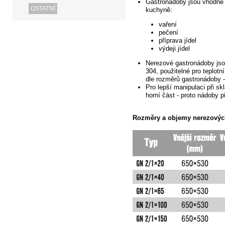
Gastronádoby jsou vhodné p
OSTATNÍ
kuchyně:
vaření
pečení
příprava jídel
výdeji jídel
Nerezové
gastronádoby jsou
304, použitelné pro teplotn
dle rozměrů gastronádoby -
Pro lepší manipulaci při s
horní část - proto nádoby
př
Rozměry
a objemy nerezových