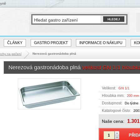
hyně
ČLÁNKY
GASTRO PROJEKT
INFORMACE O NÁKUPU
KO
Nerezová gastronádoba plná
echy na pečení
Nerezová gastronádoba plná
velikost GN 1/1 hlou
Velikost:
GN 1/1
Hloubka mm:
200 mm
Dostupnost:
Do týdne
Katalogové číslo:
200
1.301
Naše cena: