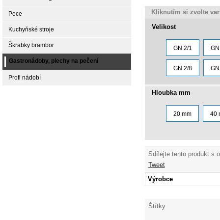
Kliknutím si zvolte va
Pece
Velikost
Kuchyňské stroje
Škrabky brambor
GN 2/1
GN 
Gastronádoby, plechy na pečení
GN 2/8
GN 
Profi nádobí
Hloubka mm
20 mm
40
Sdílejte tento produkt s 
Tweet
Výrobce
Štítky