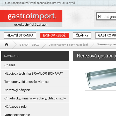
Gastronomické zařízení, technologie pro velkokuchyně
HLAVNÍ STRÁNKA
E-SHOP - ZBOŽÍ
ČLÁNKY
GASTRO P
Nerezová gast
E-SHOP - ZBOŽÍ
Gastronádoby, plechy na pečení
Hlavní stránka
Nerezová gastron
NAVIGACE
Chemie
Nápojová technika BRAVILOR BONAMAT
Termoporty, jídlonosiče, várnice
Nerezový nábytek
Chladničky, mrazničky, šokery, chladící stoly
Nářezové stroje
Varné technologie