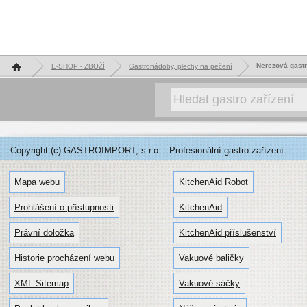
Hlavní stránka
Nerezová gast
E-SHOP - ZBOŽÍ
Gastronádoby, plechy na pečení
Copyright (c) GASTROIMPORT, s.r.o. - Profesionální gastro zařízení
Mapa webu
KitchenAid Robot
Prohlášení o přístupnosti
KitchenAid
Právní doložka
KitchenAid příslušenství
Historie procházení webu
Vakuové baličky
XML Sitemap
Vakuové sáčky