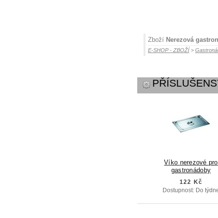
Zboží
Nerezová gastro
E-SHOP - ZBOŽÍ
>
Gastroná
PŘÍSLUŠENS
Víko nerezové pro
gastronádoby
122 Kč
Dostupnost: Do týdn