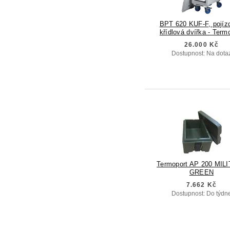
BPT 620 KUF-F, pojíz
křídlová dvířka - Term
26.000 Kč
Dostupnost: Na dota
Termoport AP 200 MIL
GREEN
7.662 Kč
Dostupnost: Do týdn