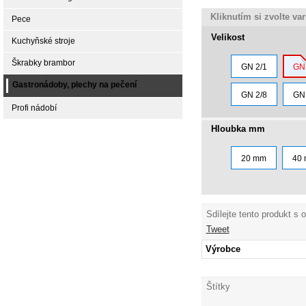
Kliknutím si zvolte va
Pece
Velikost
Kuchyňské stroje
Škrabky brambor
GN 2/1
GN 
Gastronádoby, plechy na pečení
GN 2/8
GN 
Profi nádobí
Hloubka mm
20 mm
40
Sdílejte tento produkt s 
Tweet
Výrobce
Štítky