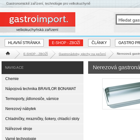
Gastronomické zařízení, technologie pro velkokuchyně
HLAVNÍ STRÁNKA
E-SHOP - ZBOŽÍ
ČLÁNKY
GASTRO P
Nerezová gast
E-SHOP - ZBOŽÍ
Gastronádoby, plechy na pečení
Hlavní stránka
Nerezová gastron
NAVIGACE
Chemie
Nápojová technika BRAVILOR BONAMAT
Termoporty, jídlonosiče, várnice
Nerezový nábytek
Chladničky, mrazničky, šokery, chladící stoly
Nářezové stroje
Varné technologie