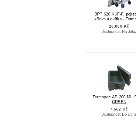
BPT 620 KUF-F, pojíz
křídlová dvířka - Term
26.000 Kč
Dostupnost: Na dota
Termoport AP 200 MIL
GREEN
7.662 Kč
Dostupnost: Do týdn