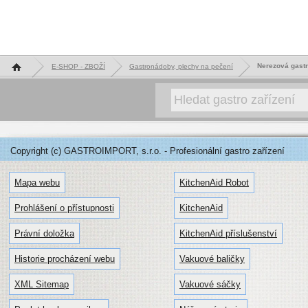
Hlavní stránka
Nerezová gast
E-SHOP - ZBOŽÍ
Gastronádoby, plechy na pečení
Copyright (c) GASTROIMPORT, s.r.o. - Profesionální gastro zařízení
Mapa webu
KitchenAid Robot
Prohlášení o přístupnosti
KitchenAid
Právní doložka
KitchenAid příslušenství
Historie procházení webu
Vakuové baličky
XML Sitemap
Vakuové sáčky