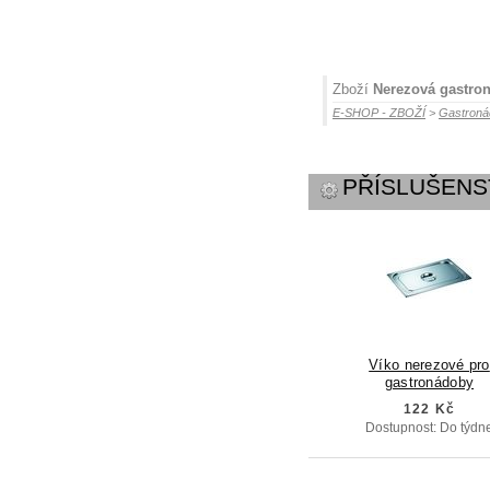
Zboží
Nerezová gastro
E-SHOP - ZBOŽÍ
>
Gastroná
PŘÍSLUŠENS
Víko nerezové pro
gastronádoby
122 Kč
Dostupnost: Do týdn