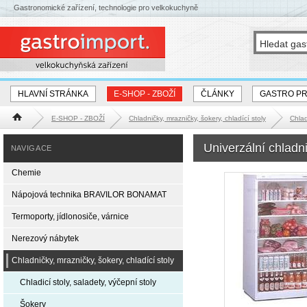
Gastronomické zařízení, technologie pro velkokuchyně
HLAVNÍ STRÁNKA
E-SHOP - ZBOŽÍ
ČLÁNKY
GASTRO P
E-SHOP - ZBOŽÍ
Chladničky, mrazničky, šokery, chladící stoly
Chlad
Hlavní stránka
Univerzální chlad
NAVIGACE
Chemie
Nápojová technika BRAVILOR BONAMAT
Termoporty, jídlonosiče, várnice
Nerezový nábytek
Chladničky, mrazničky, šokery, chladící stoly
Chladicí stoly, saladety, výčepní stoly
Šokery