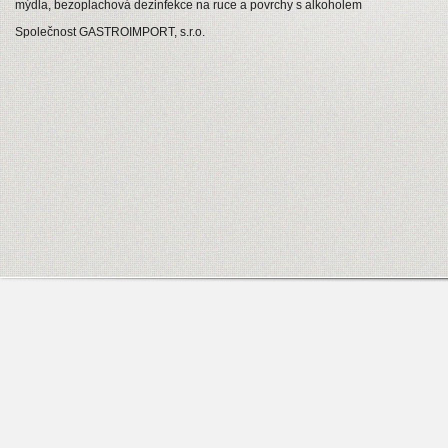
mýdla, bezoplachová dezinfekce na ruce a povrchy s alkoholem
Společnost GASTROIMPORT, s.r.o.