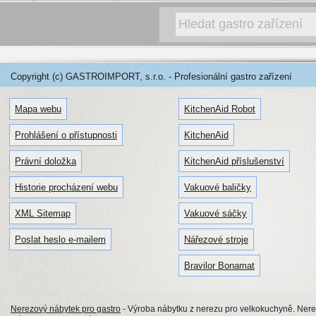
Copyright (c) GASTROIMPORT, s.r.o. - Profesionální gastro zařízení
Mapa webu
KitchenAid Robot
Prohlášení o přístupnosti
KitchenAid
Právní doložka
KitchenAid příslušenství
Historie procházení webu
Vakuové baličky
XML Sitemap
Vakuové sáčky
Poslat heslo e-mailem
Nářezové stroje
Bravilor Bonamat
Nerezový nábytek pro gastro
- Výroba nábytku z nerezu pro velkokuchyně. Nerezo