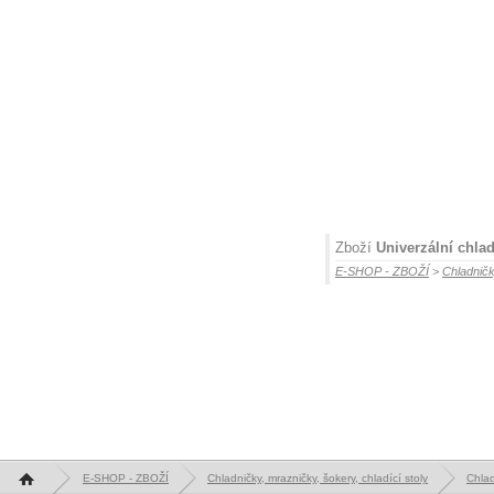
Zboží
Univerzální chla
E-SHOP - ZBOŽÍ
>
Chladničk
Hlavní stránka
E-SHOP - ZBOŽÍ
Chladničky, mrazničky, šokery, chladící stoly
Chlad