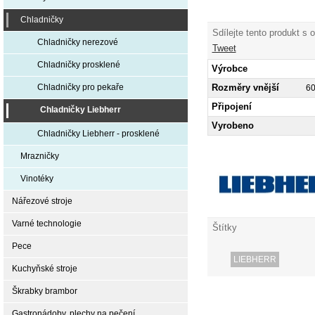
Chladničky
Sdílejte tento produkt s 
Chladničky nerezové
Tweet
Chladničky prosklené
Výrobce
Rozměry vnější
Chladničky pro pekaře
6
Připojení
Chladničky Liebherr
Vyrobeno
Chladničky Liebherr - prosklené
Mrazničky
Vinotéky
Nářezové stroje
Varné technologie
Štítky
Pece
LIEBHERR
Kuchyňské stroje
Škrabky brambor
Gastronádoby, plechy na pečení