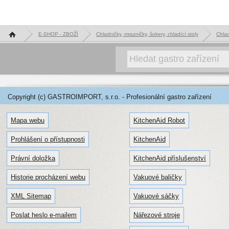
Hlavní stránka
E-SHOP - ZBOŽÍ
Chladničky, mrazničky, šokery, chladící stoly
Chlad
Copyright (c) GASTROIMPORT, s.r.o. - Profesionální gastro zařízení
Mapa webu
KitchenAid Robot
Prohlášení o přístupnosti
KitchenAid
Právní doložka
KitchenAid příslušenství
Historie procházení webu
Vakuové baličky
XML Sitemap
Vakuové sáčky
Poslat heslo e-mailem
Nářezové stroje