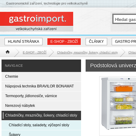
Gastronomické zařízení, technologie pro velkokuchyně
HLAVNÍ STRÁNKA
E-SHOP - ZBOŽÍ
ČLÁNKY
GASTRO P
E-SHOP - ZBOŽÍ
Chladničky, mrazničky, šokery, chladící stoly
Chlad
Hlavní stránka
Podstolová univerz
NAVIGACE
Chemie
Nápojová technika BRAVILOR BONAMAT
Termoporty, jídlonosiče, várnice
Nerezový nábytek
Chladničky, mrazničky, šokery, chladící stoly
Chladicí stoly, saladety, výčepní stoly
Šokery