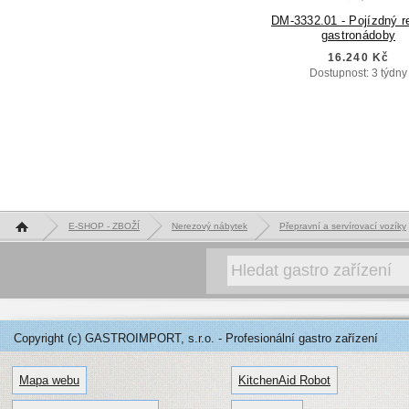
DM-3332.01 - Pojízdný r
gastronádoby
16.240 Kč
Dostupnost: 3 týdny
Hlavní stránka
E-SHOP - ZBOŽÍ
Nerezový nábytek
Přepravní a servírovací vozíky
Copyright (c) GASTROIMPORT, s.r.o. - Profesionální gastro zařízení
Mapa webu
KitchenAid Robot