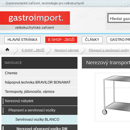
Gastronomické zařízení, technologie pro velkokuchyně
HLAVNÍ STRÁNKA
E-SHOP - ZBOŽÍ
ČLÁNKY
GASTRO P
E-SHOP - ZBOŽÍ
Nerezový nábytek
Přepravní a servírovací vozíky
Hlavní stránka
Nerezový transpor
NAVIGACE
Chemie
Nápojová technika BRAVILOR BONAMAT
Termoporty, jídlonosiče, várnice
Nerezový nábytek
Přepravní a servírovací vozíky
Servírovací vozíky BLANCO
Nerezové přepravní vozíky DM