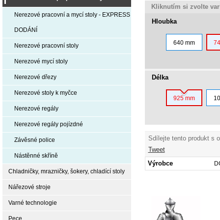
Kliknutím si zvolte va
Nerezové pracovní a mycí stoly - EXPRESS
Hloubka
DODÁNÍ
640 mm
7
Nerezové pracovní stoly
Nerezové mycí stoly
Délka
Nerezové dřezy
Nerezové stoly k myčce
925 mm
1
Nerezové regály
Nerezové regály pojízdné
Sdílejte tento produkt s 
Závěsné police
Tweet
Nástěnné skříně
Výrobce
D
Chladničky, mrazničky, šokery, chladící stoly
Nářezové stroje
Varné technologie
Pece