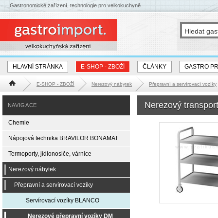
Gastronomické zařízení, technologie pro velkokuchyně
HLAVNÍ STRÁNKA
E-SHOP - ZBOŽÍ
ČLÁNKY
GASTRO P
E-SHOP - ZBOŽÍ
Nerezový nábytek
Přepravní a servírovací vozíky
Hlavní stránka
Nerezový transpor
NAVIGACE
Chemie
Nápojová technika BRAVILOR BONAMAT
Termoporty, jídlonosiče, várnice
Nerezový nábytek
Přepravní a servírovací vozíky
Servírovací vozíky BLANCO
Nerezové přepravní vozíky DM