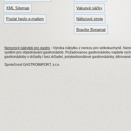
XML Sitemap
Vakuové sáčky
Poslat heslo e-mailem
Nářezové stroje
Bravilor Bonamat
Nerezový nábytek pro gastro
- Výroba nábytku z nerezu pro velkokuchyně. Nerezo
systém pro objednávání gastronádob. Požadovanou gastronádobu najdete rychl
gastronádoby s držadly i bez držadel, polykarbonátové gastronádoby, děrovan
Společnost GASTROIMPORT, s.r.o.