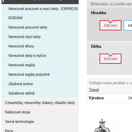
Kliknutím si zvolte va
Nerezové pracovní a mycí stoly - EXPRESS
Hloubka
DODÁNÍ
545 mm
6
Nerezové pracovní stoly
Nerezové mycí stoly
Délka
Nerezové dřezy
Nerezové stoly k myčce
810 mm
Nerezové regály
Nerezové regály pojízdné
Sdílejte tento produkt s 
Závěsné police
Tweet
Nástěnné skříně
Výrobce
D
Chladničky, mrazničky, šokery, chladící stoly
Nářezové stroje
Varné technologie
Pece