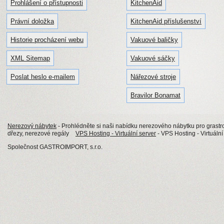
Prohlášení o přístupnosti
KitchenAid
Právní doložka
KitchenAid příslušenství
Historie procházení webu
Vakuové baličky
XML Sitemap
Vakuové sáčky
Poslat heslo e-mailem
Nářezové stroje
Bravilor Bonamat
Nerezový nábytek
- Prohlédněte si naši nabídku nerezového nábytku pro grastro
dřezy, nerezové regály
VPS Hosting - Virtuální server
- VPS Hosting - Virtuáln
Společnost GASTROIMPORT, s.r.o.