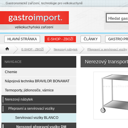
Gastronomické zařízení, technologie pro velkokuchyně
HLAVNÍ STRÁNKA
E-SHOP - ZBOŽÍ
ČLÁNKY
GASTRO P
E-SHOP - ZBOŽÍ
Nerezový nábytek
Přepravní a servírovací vozíky
Hlavní stránka
Nerezový transpor
NAVIGACE
Chemie
Nápojová technika BRAVILOR BONAMAT
Termoporty, jídlonosiče, várnice
Nerezový nábytek
Přepravní a servírovací vozíky
Servírovací vozíky BLANCO
Nerezové přepravní vozíky DM