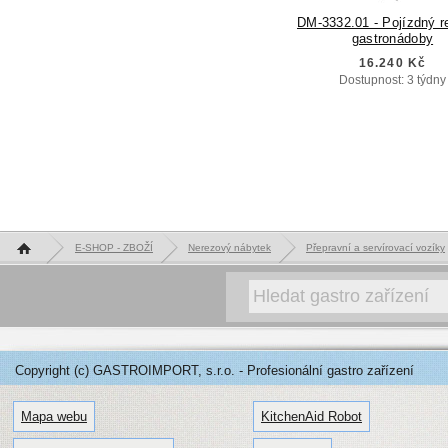
DM-3332.01 - Pojízdný r
gastronádoby
16.240 Kč
Dostupnost: 3 týdny
Hlavní stránka
E-SHOP - ZBOŽÍ
Nerezový nábytek
Přepravní a servírovací vozíky
Copyright (c) GASTROIMPORT, s.r.o. - Profesionální gastro zařízení
Mapa webu
KitchenAid Robot