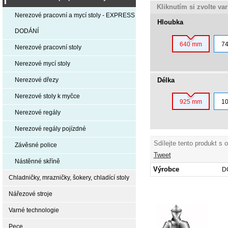
Kliknutím si zvolte va
Nerezové pracovní a mycí stoly - EXPRESS
Hloubka
DODÁNÍ
640 mm
7
Nerezové pracovní stoly
Nerezové mycí stoly
Délka
Nerezové dřezy
Nerezové stoly k myčce
925 mm
1
Nerezové regály
Nerezové regály pojízdné
Sdílejte tento produkt s 
Závěsné police
Tweet
Nástěnné skříně
Výrobce
D
Chladničky, mrazničky, šokery, chladící stoly
Nářezové stroje
Varné technologie
Pece