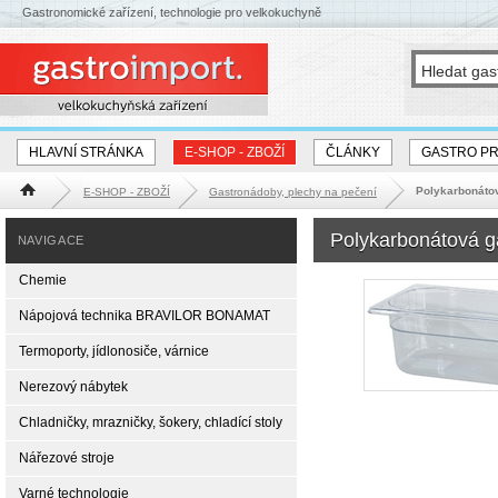
Gastronomické zařízení, technologie pro velkokuchyně
HLAVNÍ STRÁNKA
E-SHOP - ZBOŽÍ
ČLÁNKY
GASTRO P
Polykarbonáto
E-SHOP - ZBOŽÍ
Gastronádoby, plechy na pečení
Hlavní stránka
Polykarbonátová 
NAVIGACE
Chemie
Nápojová technika BRAVILOR BONAMAT
Termoporty, jídlonosiče, várnice
Nerezový nábytek
Chladničky, mrazničky, šokery, chladící stoly
Nářezové stroje
Varné technologie