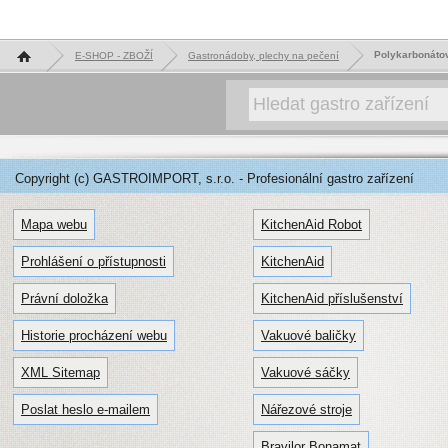
Hlavní stránka
Polykarbonáto
E-SHOP - ZBOŽÍ
Gastronádoby, plechy na pečení
Copyright (c) GASTROIMPORT, s.r.o. - Profesionální gastro zařízení
Mapa webu
KitchenAid Robot
Prohlášení o přístupnosti
KitchenAid
Právní doložka
KitchenAid příslušenství
Historie procházení webu
Vakuové baličky
XML Sitemap
Vakuové sáčky
Poslat heslo e-mailem
Nářezové stroje
Bravilor Bonamat