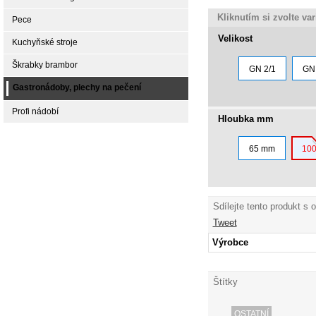
Kliknutím si zvolte va
Pece
Velikost
Kuchyňské stroje
Škrabky brambor
GN 2/1
GN 
Gastronádoby, plechy na pečení
Profi nádobí
Hloubka mm
65 mm
10
Sdílejte tento produkt s 
Tweet
Výrobce
Štítky
OSTATNÍ