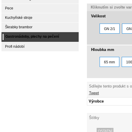
Kliknutím si zvolte va
Pece
Velikost
Kuchyňské stroje
Škrabky brambor
GN 2/1
GN 
Gastronádoby, plechy na pečení
Profi nádobí
Hloubka mm
65 mm
10
Sdílejte tento produkt s 
Tweet
Výrobce
Štítky
OSTATNÍ