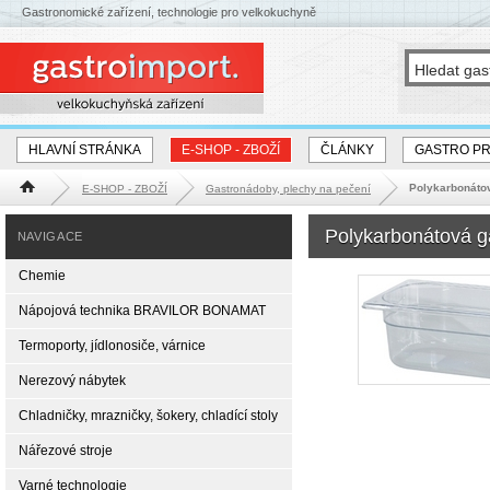
Gastronomické zařízení, technologie pro velkokuchyně
HLAVNÍ STRÁNKA
E-SHOP - ZBOŽÍ
ČLÁNKY
GASTRO P
Polykarbonáto
E-SHOP - ZBOŽÍ
Gastronádoby, plechy na pečení
Hlavní stránka
Polykarbonátová 
NAVIGACE
Chemie
Nápojová technika BRAVILOR BONAMAT
Termoporty, jídlonosiče, várnice
Nerezový nábytek
Chladničky, mrazničky, šokery, chladící stoly
Nářezové stroje
Varné technologie