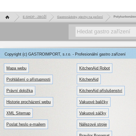
Hlavní stránka
Polykarbonáto
E-SHOP - ZBOŽÍ
Gastronádoby, plechy na pečení
Copyright (c) GASTROIMPORT, s.r.o. - Profesionální gastro zařízení
Mapa webu
KitchenAid Robot
Prohlášení o přístupnosti
KitchenAid
Právní doložka
KitchenAid příslušenství
Historie procházení webu
Vakuové baličky
XML Sitemap
Vakuové sáčky
Poslat heslo e-mailem
Nářezové stroje
Bravilor Bonamat