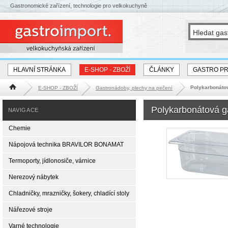
Gastronomické zařízení, technologie pro velkokuchyně
HLAVNÍ STRÁNKA
E-SHOP - ZBOŽÍ
ČLÁNKY
GASTRO P
Polykarbonáto
E-SHOP - ZBOŽÍ
Gastronádoby, plechy na pečení
Hlavní stránka
Polykarbonátová 
NAVIGACE
Chemie
Nápojová technika BRAVILOR BONAMAT
Termoporty, jídlonosiče, várnice
Nerezový nábytek
Chladničky, mrazničky, šokery, chladící stoly
Nářezové stroje
Varné technologie