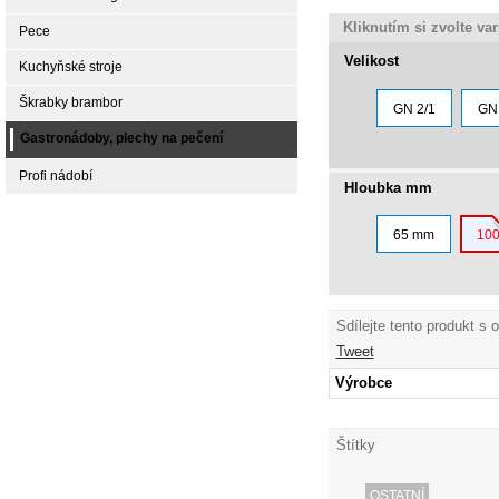
Kliknutím si zvolte va
Pece
Velikost
Kuchyňské stroje
Škrabky brambor
GN 2/1
GN 
Gastronádoby, plechy na pečení
Profi nádobí
Hloubka mm
65 mm
10
Sdílejte tento produkt s 
Tweet
Výrobce
Štítky
OSTATNÍ