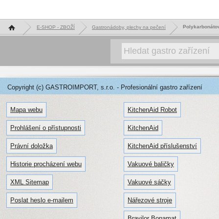
Hlavní stránka
Polykarbonáto
E-SHOP - ZBOŽÍ
Gastronádoby, plechy na pečení
Copyright (c) GASTROIMPORT, s.r.o. - Profesionální gastro zařízení
Mapa webu
KitchenAid Robot
Prohlášení o přístupnosti
KitchenAid
Právní doložka
KitchenAid příslušenství
Historie procházení webu
Vakuové baličky
XML Sitemap
Vakuové sáčky
Poslat heslo e-mailem
Nářezové stroje
Bravilor Bonamat