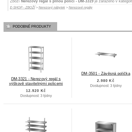
Zboží
Nerezový regál s plnou policí - DM-3319
je zařazeno v kategor
E-SHOP - ZBOŽÍ
>
Nerezový nábytek
>
Nerezové regály
PODOBNÉ PRODUKTY
DM-3501 - Závěsná polička
DM-3321 - Nerezový regál s
2.980 Kč
výškově stavitelnými policemi
Dostupnost: 3 týdny
12.920 Kč
Dostupnost: 3 týdny