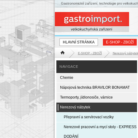
Gastronomické zařízení, technologie pro velkokuc
HLAVNÍ STRÁNKA
E-SHOP - ZBOŽÍ
E-SHOP - ZBOŽÍ
Nerezový nábyte
Hlavní stránka
NAVIGACE
Chemie
Nápojová technika BRAVILOR BONAMAT
Termoporty, jídlonosiče, várnice
Nerezový nábytek
Přepravní a servírovací vozíky
Nerezové pracovní a mycí stoly - EXPRESS
DODÁNÍ