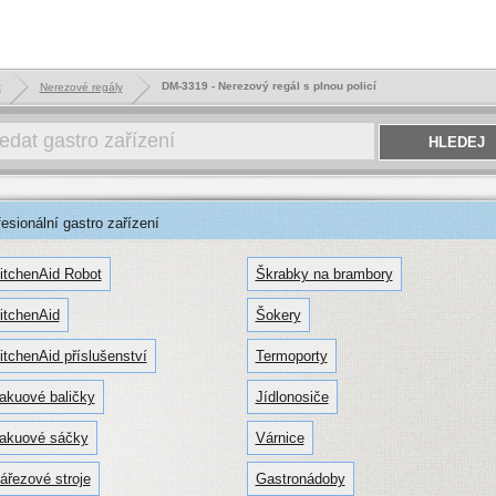
DM-3319 - Nerezový regál s plnou policí
k
Nerezové regály
sionální gastro zařízení
itchenAid Robot
Škrabky na brambory
itchenAid
Šokery
itchenAid příslušenství
Termoporty
akuové baličky
Jídlonosiče
akuové sáčky
Várnice
ářezové stroje
Gastronádoby