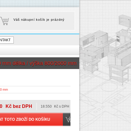
Váš nákupní košík je prázdný
NTAKT
0 mm délka / výška 800/2000 mm
00 mm
0
Kč bez DPH
18.550
Kč s DPH