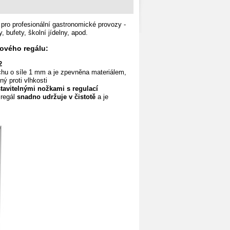
pro profesionální gastronomické provozy
-
, bufety, školní jídelny, apod.
ového regálu:
2
chu o síle 1 mm a je zpevněna materiálem,
ný proti vlhkosti
stavitelnými nožkami s regulací
 regál
snadno udržuje v čistotě
a je