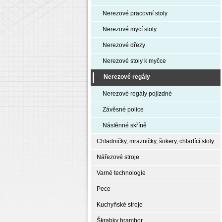
Nerezové pracovní stoly
Nerezové mycí stoly
Nerezové dřezy
Nerezové stoly k myčce
Nerezové regály
Nerezové regály pojízdné
Závěsné police
Nástěnné skříně
Chladničky, mrazničky, šokery, chladící stoly
Nářezové stroje
Varné technologie
Pece
Kuchyňské stroje
Škrabky brambor