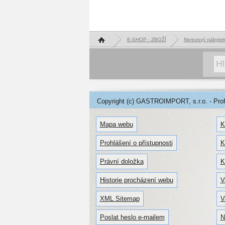
Hlavní stránka
E-SHOP - ZBOŽÍ
Nerezový nábyte
Copyright (c) GASTROIMPORT, s.r.o. - Profe
Mapa webu
K
Prohlášení o přístupnosti
K
Právní doložka
K
Historie procházení webu
V
XML Sitemap
V
Poslat heslo e-mailem
N