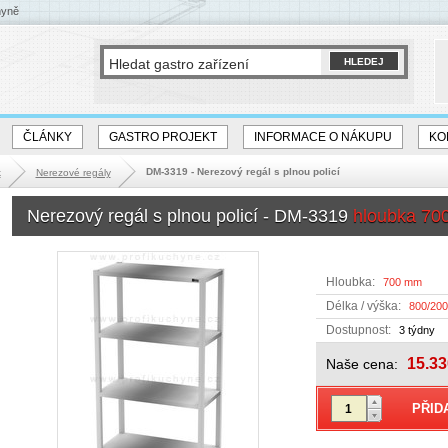
hyně
ČLÁNKY
GASTRO PROJEKT
INFORMACE O NÁKUPU
KO
DM-3319 - Nerezový regál s plnou policí
k
Nerezové regály
Nerezový regál s plnou policí - DM-3319
hloubka 70
Hloubka:
700 mm
Délka / výška:
800/20
Dostupnost:
3 týdny
15.33
Naše cena: