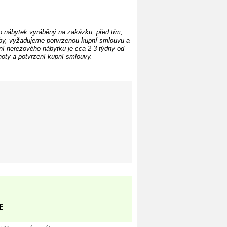
o nábytek vyráběný na zakázku, před tím,
by, vyžadujeme potvrzenou kupní smlouvu a
í nerezového nábytku je cca 2-3 týdny od
oty a potvrzení kupní smlouvy.
F