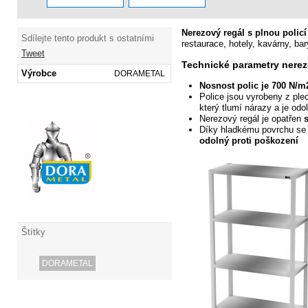
Nerezový regál s plnou policí
Sdílejte tento produkt s ostatními
restaurace, hotely, kavárny, bary
Tweet
Technické parametry nerez
Výrobce
DORAMETAL
Nosnost
polic je 700 N/m
Police jsou vyrobeny z ple
který tlumí nárazy a je odol
Nerezový
regál je opatřen
Díky hladkému povrchu se
odolný
proti poškození
Štítky
DORAMETAL