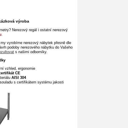
akázková výroba
etry? Nerezový regál i ostatní nerezový
u
.
 my vyrobíme nerezový nábytek přesně dle
návrh podoby nerezového nábytku do Vašeho
nzultovat
s našimi odborníky.
dky
rní vzhled, ergonomie
certifikát CE
teriálu
AISI 304
souladu s certifikátem systému jakosti