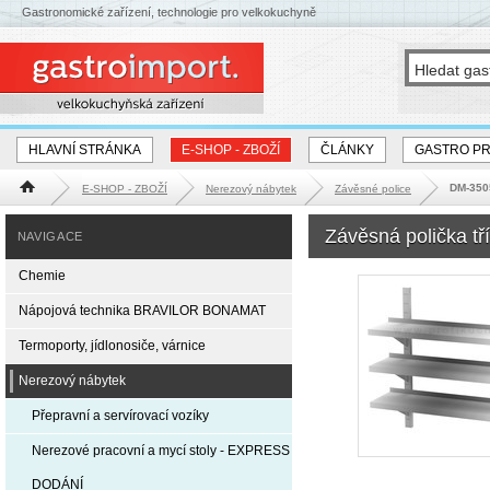
Gastronomické zařízení, technologie pro velkokuchyně
HLAVNÍ STRÁNKA
E-SHOP - ZBOŽÍ
ČLÁNKY
GASTRO P
DM-3505
E-SHOP - ZBOŽÍ
Nerezový nábytek
Závěsné police
Hlavní stránka
Závěsná polička tř
NAVIGACE
Chemie
Nápojová technika BRAVILOR BONAMAT
Termoporty, jídlonosiče, várnice
Nerezový nábytek
Přepravní a servírovací vozíky
Nerezové pracovní a mycí stoly - EXPRESS
DODÁNÍ