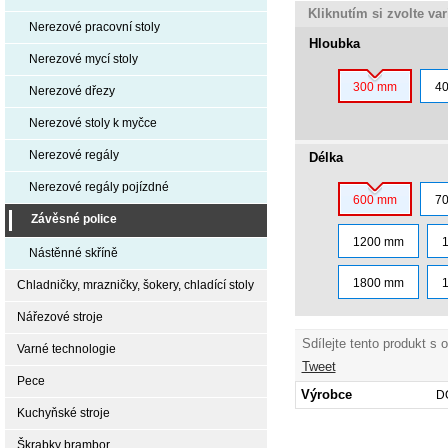
Kliknutím si zvolte va
Nerezové pracovní stoly
Hloubka
Nerezové mycí stoly
300 mm
4
Nerezové dřezy
Nerezové stoly k myčce
Nerezové regály
Délka
Nerezové regály pojízdné
600 mm
7
Závěsné police
1200 mm
Nástěnné skříně
1800 mm
Chladničky, mrazničky, šokery, chladící stoly
Nářezové stroje
Sdílejte tento produkt s 
Varné technologie
Tweet
Pece
Výrobce
D
Kuchyňské stroje
Škrabky brambor