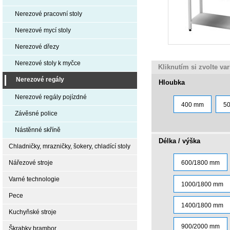
Nerezové pracovní stoly
Nerezové mycí stoly
Nerezové dřezy
Nerezové stoly k myčce
Kliknutím si zvolte va
Nerezové regály
Hloubka
Nerezové regály pojízdné
400 mm
5
Závěsné police
Nástěnné skříně
Délka / výška
Chladničky, mrazničky, šokery, chladící stoly
Nářezové stroje
600/1800 mm
Varné technologie
1000/1800 mm
Pece
1400/1800 mm
Kuchyňské stroje
900/2000 mm
Škrabky brambor