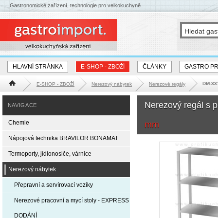
Gastronomické zařízení, technologie pro velkokuchyně
HLAVNÍ STRÁNKA
E-SHOP - ZBOŽÍ
ČLÁNKY
GASTRO P
DM-331
E-SHOP - ZBOŽÍ
Nerezový nábytek
Nerezové regály
Hlavní stránka
Nerezový regál s p
NAVIGACE
Chemie
mm
Nápojová technika BRAVILOR BONAMAT
Termoporty, jídlonosiče, várnice
Nerezový nábytek
Přepravní a servírovací vozíky
Nerezové pracovní a mycí stoly - EXPRESS
DODÁNÍ