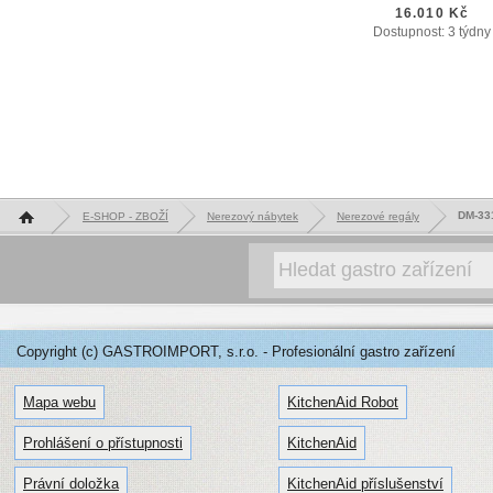
16.010 Kč
Dostupnost: 3 týdny
Hlavní stránka
DM-331
E-SHOP - ZBOŽÍ
Nerezový nábytek
Nerezové regály
Copyright (c) GASTROIMPORT, s.r.o. - Profesionální gastro zařízení
Mapa webu
KitchenAid Robot
Prohlášení o přístupnosti
KitchenAid
Právní doložka
KitchenAid příslušenství