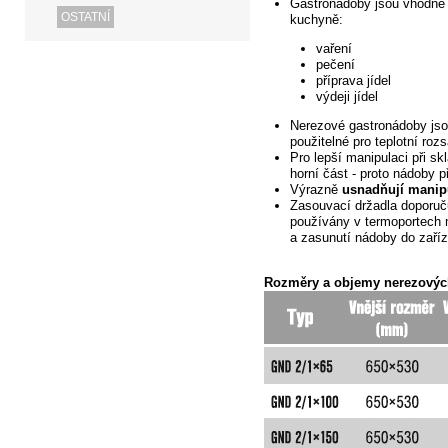
Gastronádoby jsou vhodné p
OSTATNÍ
kuchyně:
vaření
pečení
příprava
jídel
výdeji jídel
Nerezové gastronádoby jsou
použitelné pro teplotní ro
Pro lepší manipulaci při s
horní část - proto nádoby p
Výrazně
usnadňují manip
Zasouvací držadla doporuč
používány v termoportech 
a zasunutí nádoby do zaříz
Rozměry a objemy nerezovýc