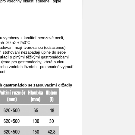
ro všechny oblasti studené i teplé
 vyrobeny z kvalitní nerezové oceli,
zsah -30 až +250°C
kladování mají tvarovanou (odsazenou)
ři stohování
nezapadají úplně do sebe
ulaci
s plnými
těžkými gastronádobami
ujeme pro gastronádoby, které budou
nebo vodních lázních - pro snadné vyjmutí
ení
h gastronádob se zasouvacími držadly