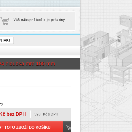
Váš nákupní košík je prázdný
NTAKT
1/4 hloubka mm 100 mm
73
Kč bez DPH
598
Kč s DPH