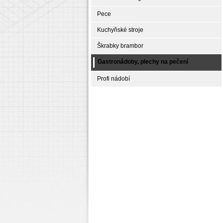
Pece
Kuchyňské stroje
Škrabky brambor
Gastronádoby, plechy na pečení
Profi nádobí