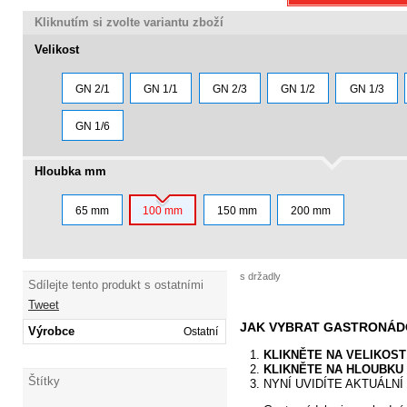
Kliknutím si zvolte variantu zboží
Velikost
GN 2/1
GN 1/1
GN 2/3
GN 1/2
GN 1/3
GN 1/6
Hloubka mm
65 mm
100 mm
150 mm
200 mm
s držadly
Sdílejte tento produkt s ostatními
Tweet
JAK VYBRAT GASTRONÁ
Výrobce
Ostatní
KLIKNĚTE NA VELIKOS
KLIKNĚTE
NA HLOUBKU
Štítky
NYNÍ UVIDÍTE AKTUÁLN