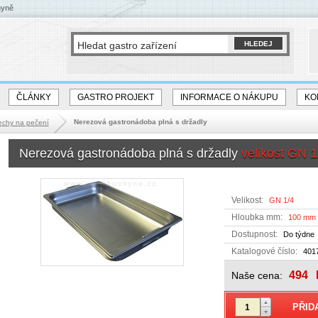
hyně
ČLÁNKY
GASTRO PROJEKT
INFORMACE O NÁKUPU
KO
Nerezová gastronádoba plná s držadly
echy na pečení
Nerezová gastronádoba plná s držadly
velikost GN 
Velikost:
GN 1/4
Hloubka mm:
100 mm
Dostupnost:
Do týdne
Katalogové číslo:
401
494
Naše cena: