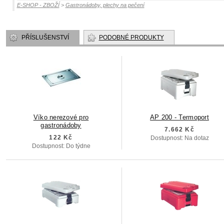
E-SHOP - ZBOŽÍ
>
Gastronádoby, plechy na pečení
PŘÍSLUŠENSTVÍ
PODOBNÉ PRODUKTY
Víko nerezové pro
AP 200 - Termoport
gastronádoby
7.662 Kč
122 Kč
Dostupnost: Na dotaz
Dostupnost: Do týdne