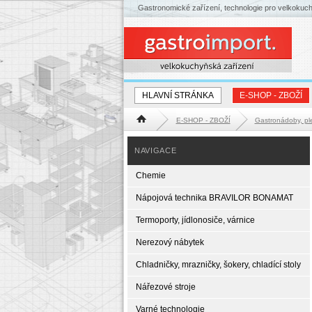
Gastronomické zařízení, technologie pro velkokuc
HLAVNÍ STRÁNKA
E-SHOP - ZBOŽÍ
E-SHOP - ZBOŽÍ
Gastronádoby, pl
Hlavní stránka
NAVIGACE
Chemie
Nápojová technika BRAVILOR BONAMAT
Termoporty, jídlonosiče, várnice
Nerezový nábytek
Chladničky, mrazničky, šokery, chladící stoly
Nářezové stroje
Varné technologie