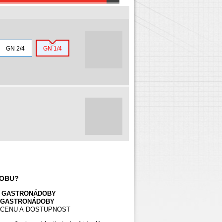
GN 2/4
GN 1/4
DOBU?
T GASTRONÁDOBY
 GASTRONÁDOBY
Í CENU A DOSTUPNOST