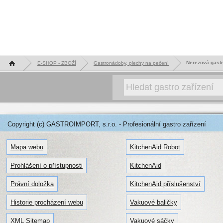
Hlavní stránka
Nerezová gastr
E-SHOP - ZBOŽÍ
Gastronádoby, plechy na pečení
Copyright (c) GASTROIMPORT, s.r.o. - Profesionální gastro zařízení
Mapa webu
KitchenAid Robot
Prohlášení o přístupnosti
KitchenAid
Právní doložka
KitchenAid příslušenství
Historie procházení webu
Vakuové baličky
XML Sitemap
Vakuové sáčky