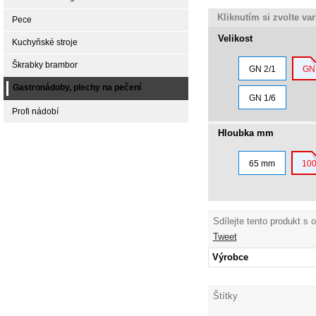
Kliknutím si zvolte va
Pece
Velikost
Kuchyňské stroje
Škrabky brambor
GN 2/1
GN 
Gastronádoby, plechy na pečení
GN 1/6
Profi nádobí
Hloubka mm
65 mm
10
Sdílejte tento produkt s 
Tweet
Výrobce
Štítky