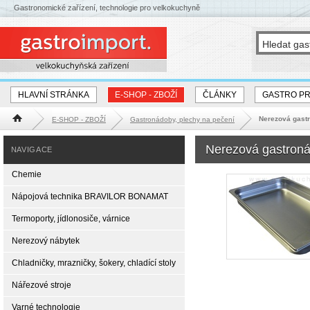
Gastronomické zařízení, technologie pro velkokuchyně
HLAVNÍ STRÁNKA
E-SHOP - ZBOŽÍ
ČLÁNKY
GASTRO P
Nerezová gastr
E-SHOP - ZBOŽÍ
Gastronádoby, plechy na pečení
Hlavní stránka
Nerezová gastroná
NAVIGACE
Chemie
Nápojová technika BRAVILOR BONAMAT
Termoporty, jídlonosiče, várnice
Nerezový nábytek
Chladničky, mrazničky, šokery, chladící stoly
Nářezové stroje
Varné technologie