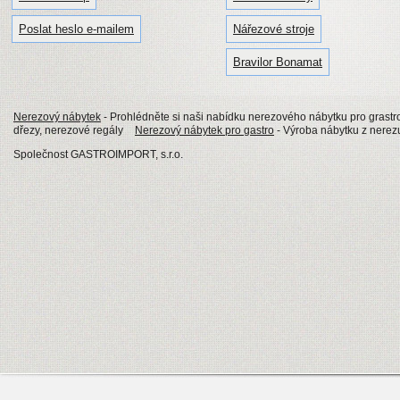
Poslat heslo e-mailem
Nářezové stroje
Bravilor Bonamat
Nerezový nábytek
- Prohlédněte si naši nabídku nerezového nábytku pro grastro
dřezy, nerezové regály
Nerezový nábytek pro gastro
- Výroba nábytku z nerezu
Společnost GASTROIMPORT, s.r.o.