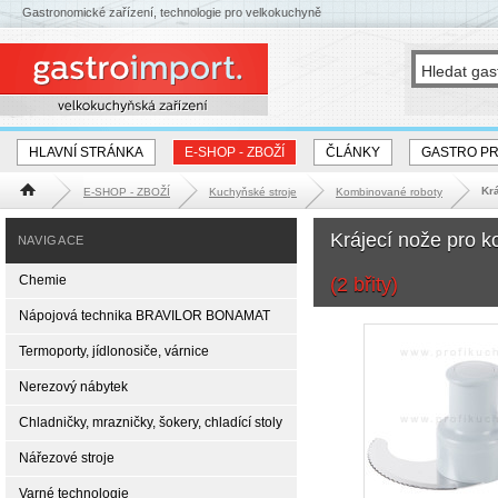
Gastronomické zařízení, technologie pro velkokuchyně
HLAVNÍ STRÁNKA
E-SHOP - ZBOŽÍ
ČLÁNKY
GASTRO P
Kr
E-SHOP - ZBOŽÍ
Kuchyňské stroje
Kombinované roboty
Hlavní stránka
Krájecí nože pro 
NAVIGACE
Chemie
(2 břity)
Nápojová technika BRAVILOR BONAMAT
Termoporty, jídlonosiče, várnice
Nerezový nábytek
Chladničky, mrazničky, šokery, chladící stoly
Nářezové stroje
Varné technologie