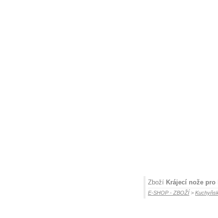
Zboží
Krájecí nože pr
E-SHOP - ZBOŽÍ
>
Kuchyňsk