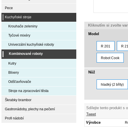
Pece
Kuchyňské stroje
Kliknutím si zvolte va
Krouhače zeleniny
Model
Tyčové mixéry
Univerzální kuchyňské roboty
R 201
R 2
Kombinované roboty
Robot Cook
Kutry
Nůž
Blixery
Odšťavňovače
hladký (2 břity)
Stroje na zpracování těsta
Škrabky brambor
Sdílejte tento produkt s 
Gastronádoby, plechy na pečení
Tweet
Profi nádobí
Výrobce
R