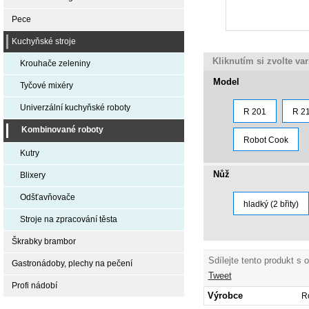
Pece
Kuchyňské stroje
Kliknutím si zvolte va
Krouhače zeleniny
Model
Tyčové mixéry
Univerzální kuchyňské roboty
R 201
R 2
Kombinované roboty
Robot Cook
Kutry
Nůž
Blixery
Odšťavňovače
hladký (2 břity)
Stroje na zpracování těsta
Škrabky brambor
Sdílejte tento produkt s 
Gastronádoby, plechy na pečení
Tweet
Profi nádobí
Výrobce
R