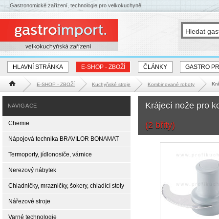
Gastronomické zařízení, technologie pro velkokuchyně
HLAVNÍ STRÁNKA
E-SHOP - ZBOŽÍ
ČLÁNKY
GASTRO P
Kr
E-SHOP - ZBOŽÍ
Kuchyňské stroje
Kombinované roboty
Hlavní stránka
Krájecí nože pro 
NAVIGACE
Chemie
(2 břity)
Nápojová technika BRAVILOR BONAMAT
Termoporty, jídlonosiče, várnice
Nerezový nábytek
Chladničky, mrazničky, šokery, chladící stoly
Nářezové stroje
Varné technologie