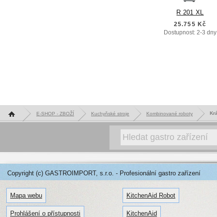
R 201 XL
25.755 Kč
Dostupnost: 2-3 dny
Hlavní stránka
Kr
E-SHOP - ZBOŽÍ
Kuchyňské stroje
Kombinované roboty
Copyright (c) GASTROIMPORT, s.r.o. - Profesionální gastro zařízení
Mapa webu
KitchenAid Robot
Prohlášení o přístupnosti
KitchenAid