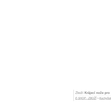
Zboží
Krájecí nože pr
E-SHOP - ZBOŽÍ
>
Kuchyňsk