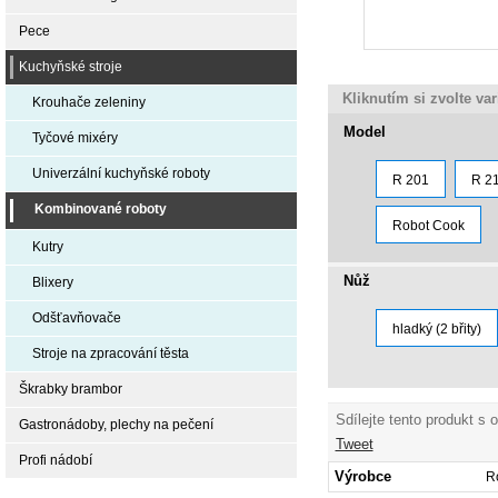
Pece
Kuchyňské stroje
Kliknutím si zvolte va
Krouhače zeleniny
Model
Tyčové mixéry
Univerzální kuchyňské roboty
R 201
R 2
Kombinované roboty
Robot Cook
Kutry
Nůž
Blixery
Odšťavňovače
hladký (2 břity)
Stroje na zpracování těsta
Škrabky brambor
Sdílejte tento produkt s 
Gastronádoby, plechy na pečení
Tweet
Profi nádobí
Výrobce
R