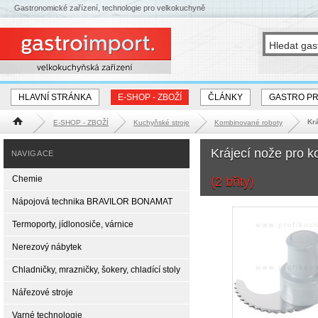
Gastronomické zařízení, technologie pro velkokuchyně
HLAVNÍ STRÁNKA
E-SHOP - ZBOŽÍ
ČLÁNKY
GASTRO P
Kr
E-SHOP - ZBOŽÍ
Kuchyňské stroje
Kombinované roboty
Hlavní stránka
Krájecí nože pro 
NAVIGACE
Chemie
(2 břity)
Nápojová technika BRAVILOR BONAMAT
Termoporty, jídlonosiče, várnice
Nerezový nábytek
Chladničky, mrazničky, šokery, chladící stoly
Nářezové stroje
Varné technologie