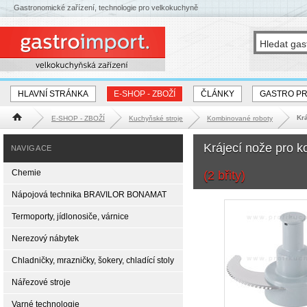
Gastronomické zařízení, technologie pro velkokuchyně
HLAVNÍ STRÁNKA
E-SHOP - ZBOŽÍ
ČLÁNKY
GASTRO P
Kr
E-SHOP - ZBOŽÍ
Kuchyňské stroje
Kombinované roboty
Hlavní stránka
Krájecí nože pro 
NAVIGACE
Chemie
(2 břity)
Nápojová technika BRAVILOR BONAMAT
Termoporty, jídlonosiče, várnice
Nerezový nábytek
Chladničky, mrazničky, šokery, chladící stoly
Nářezové stroje
Varné technologie