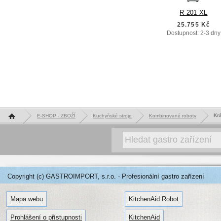
R 201 XL
25.755 Kč
Dostupnost: 2-3 dny
Hlavní stránka
Kr
E-SHOP - ZBOŽÍ
Kuchyňské stroje
Kombinované roboty
Copyright (c) GASTROIMPORT, s.r.o. - Profesionální gastro zařízení
Mapa webu
KitchenAid Robot
Prohlášení o přístupnosti
KitchenAid