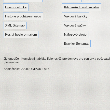
Právní doložka
KitchenAid příslušenství
Historie procházení webu
Vakuové baličky
XML Sitemap
Vakuové sáčky
Poslat heslo e-mailem
Nářezové stroje
Bravilor Bonamat
Jídlonosiče
- Kompletní nabídka jídlonosičů pro domovy pro seniory a pečovatels
gastronomii
Společnost GASTROIMPORT, s.r.o.