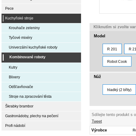
Pece
Kuchyňské stroje
Kliknutím si zvolte va
Krouhače zeleniny
Model
Tyčové mixéry
Univerzální kuchyňské roboty
R 201
R 2
Kombinované roboty
Robot Cook
Kutry
Nůž
Blixery
Odšťavňovače
hladký (2 břity)
Stroje na zpracování těsta
Škrabky brambor
Sdílejte tento produkt s 
Gastronádoby, plechy na pečení
Tweet
Profi nádobí
Výrobce
R