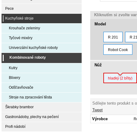
Pece
Kliknutím si zvolte va
Kuchyňské stroje
Model
Krouhače zeleniny
R 201
R 2
Tyčové mixéry
Univerzální kuchyňské roboty
Robot Cook
Kombinované roboty
Nůž
Kutry
Blixery
hladký (2 břity)
Odšťavňovače
Stroje na zpracování těsta
Sdílejte tento produkt s 
Škrabky brambor
Tweet
Gastronádoby, plechy na pečení
Výrobce
R
Profi nádobí