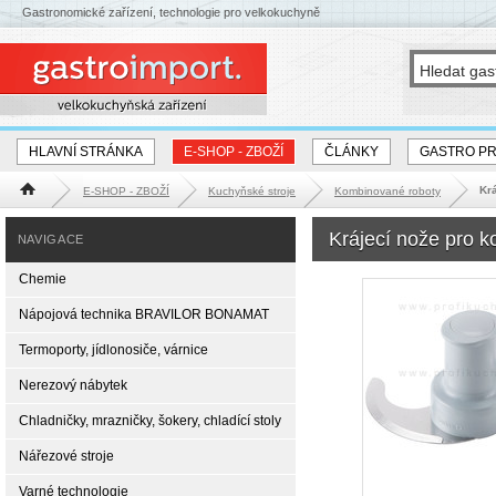
Gastronomické zařízení, technologie pro velkokuchyně
HLAVNÍ STRÁNKA
E-SHOP - ZBOŽÍ
ČLÁNKY
GASTRO P
Kr
E-SHOP - ZBOŽÍ
Kuchyňské stroje
Kombinované roboty
Hlavní stránka
Krájecí nože pro 
NAVIGACE
Chemie
Nápojová technika BRAVILOR BONAMAT
Termoporty, jídlonosiče, várnice
Nerezový nábytek
Chladničky, mrazničky, šokery, chladící stoly
Nářezové stroje
Varné technologie