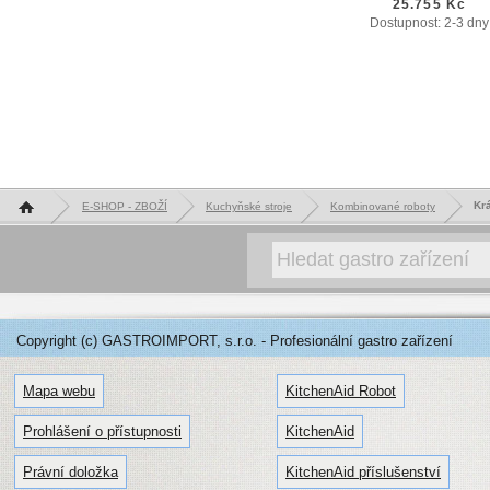
25.755 Kč
Dostupnost: 2-3 dny
Hlavní stránka
Kr
E-SHOP - ZBOŽÍ
Kuchyňské stroje
Kombinované roboty
Copyright (c) GASTROIMPORT, s.r.o. - Profesionální gastro zařízení
Mapa webu
KitchenAid Robot
Prohlášení o přístupnosti
KitchenAid
Právní doložka
KitchenAid příslušenství