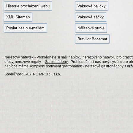
Historie procházení webu
Vakuové baličky
XML Sitemap
Vakuové sáčky
Poslat heslo e-mailem
Nářezové stroje
Bravilor Bonamat
Nerezový nábytek
- Prohlédněte si naši nabídku nerezového nábytku pro grastro
dřezy, nerezové regály
Gastronádoby
- Prohlédněte si náš nový systém pro 
nabídce máme kompletní sortiment gastronádob - nerezové gastronádoby s drž
Společnost GASTROIMPORT, s.r.o.