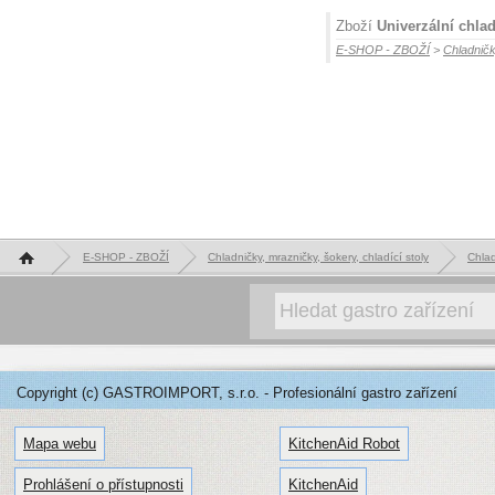
Zboží
Univerzální chla
E-SHOP - ZBOŽÍ
>
Chladničk
Hlavní stránka
E-SHOP - ZBOŽÍ
Chladničky, mrazničky, šokery, chladící stoly
Chlad
Copyright (c) GASTROIMPORT, s.r.o. - Profesionální gastro zařízení
Mapa webu
KitchenAid Robot
Prohlášení o přístupnosti
KitchenAid