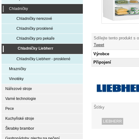
Chladničky
Chladničky nerezové
Chladničky prosklené
Sdílejte tento produkt s 
Chladničky pro pekaře
Tweet
Chladničky Liebherr
Výrobce
Chladničky Liebherr - prosklené
Připojení
Mrazničky
Vinotéky
Nářezové stroje
Varné technologie
Štítky
Pece
Kuchyňské stroje
LIEBHERR
Škrabky brambor
Gastronádoby, plechy na pečení