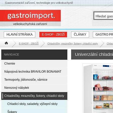
Gastronomické zařízení, technologie pro velkokuchyně
HLAVNÍ STRÁNKA
E-SHOP - ZBOŽÍ
ČLÁNKY
GASTRO P
E-SHOP - ZBOŽÍ
Chladničky, mrazničky, šokery, chladící stoly
Chlad
Hlavní stránka
Univerzální chladn
NAVIGACE
Chemie
Nápojová technika BRAVILOR BONAMAT
Termoporty, jídlonosiče, várnice
Nerezový nábytek
Chladničky, mrazničky, šokery, chladící stoly
Chladicí stoly, saladety, výčepní stoly
Šokery