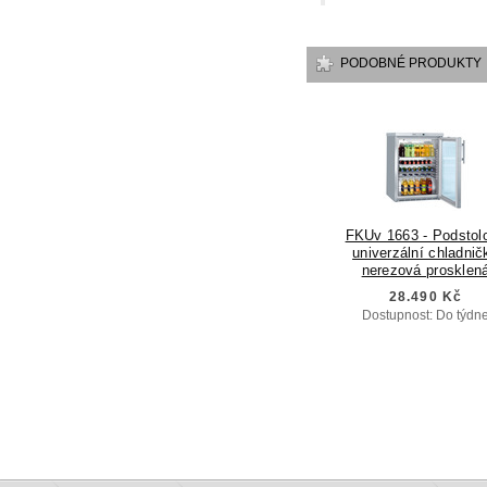
PODOBNÉ PRODUKTY
FKUv 1663 - Podstol
univerzální chladnič
nerezová prosklen
28.490 Kč
Dostupnost: Do týdn