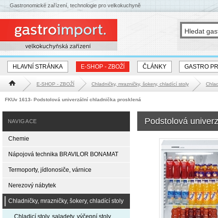
Gastronomické zařízení, technologie pro velkokuchyně
HLAVNÍ STRÁNKA
E-SHOP - ZBOŽÍ
ČLÁNKY
GASTRO P
E-SHOP - ZBOŽÍ
Chladničky, mrazničky, šokery, chladící stoly
Chlad
Hlavní stránka
FKUv 1613- Podstolová univerzální chladnička prosklená
Podstolová univerz
NAVIGACE
Chemie
Nápojová technika BRAVILOR BONAMAT
Termoporty, jídlonosiče, várnice
Nerezový nábytek
Chladničky, mrazničky, šokery, chladící stoly
Chladicí stoly, saladety, výčepní stoly