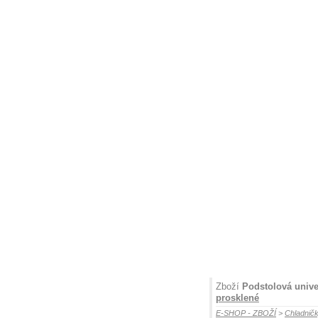
Zboží
Podstolová unive
prosklené
E-SHOP - ZBOŽÍ
>
Chladničk