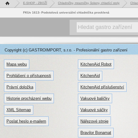
Hlavní stránka
E-SHOP - ZBOŽÍ
Chladničky, mrazničky, šokery, chladící stoly
Chlad
FKUv 1613- Podstolová univerzální chladnička prosklená
Copyright (c) GASTROIMPORT, s.r.o. - Profesionální gastro zařízení
Mapa webu
KitchenAid Robot
Prohlášení o přístupnosti
KitchenAid
Právní doložka
KitchenAid příslušenství
Historie procházení webu
Vakuové baličky
XML Sitemap
Vakuové sáčky
Poslat heslo e-mailem
Nářezové stroje
Bravilor Bonamat