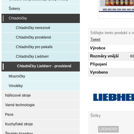
Šokery
Chladničky
Chladničky nerezové
Sdílejte tento produkt s 
Chladničky prosklené
Tweet
Chladničky pro pekaře
Výrobce
Rozměry vnější
6
Chladničky Liebherr
Připojení
Chladničky Liebherr - prosklené
Vyrobeno
Mrazničky
Vinotéky
Nářezové stroje
Varné technologie
Pece
Štítky
Kuchyňské stroje
LIEBHERR
Škrabky brambor