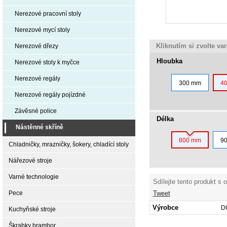
Nerezové pracovní stoly
Nerezové mycí stoly
Kliknutím si zvolte va
Nerezové dřezy
Hloubka
Nerezové stoly k myčce
Nerezové regály
300 mm
4
Nerezové regály pojízdné
Závěsné police
Délka
Nástěnné skříně
800 mm
9
Chladničky, mrazničky, šokery, chladící stoly
Nářezové stroje
Varné technologie
Sdílejte tento produkt s 
Tweet
Pece
Výrobce
D
Kuchyňské stroje
Škrabky brambor