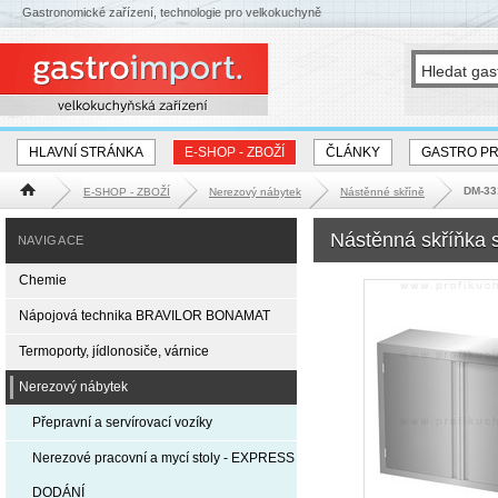
Gastronomické zařízení, technologie pro velkokuchyně
HLAVNÍ STRÁNKA
E-SHOP - ZBOŽÍ
ČLÁNKY
GASTRO P
DM-33
E-SHOP - ZBOŽÍ
Nerezový nábytek
Nástěnné skříně
Hlavní stránka
Nástěnná skříňka 
NAVIGACE
Chemie
Nápojová technika BRAVILOR BONAMAT
Termoporty, jídlonosiče, várnice
Nerezový nábytek
Přepravní a servírovací vozíky
Nerezové pracovní a mycí stoly - EXPRESS
DODÁNÍ