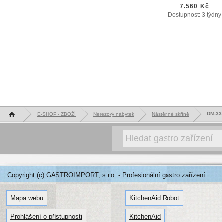
7.560 Kč
Dostupnost: 3 týdny
Hlavní stránka
DM-33
E-SHOP - ZBOŽÍ
Nerezový nábytek
Nástěnné skříně
Copyright (c) GASTROIMPORT, s.r.o. - Profesionální gastro zařízení
Mapa webu
KitchenAid Robot
Prohlášení o přístupnosti
KitchenAid