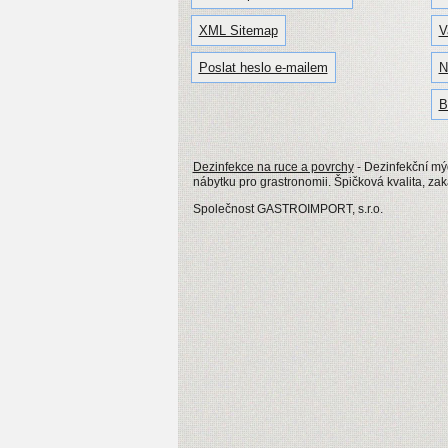
XML Sitemap
V
Poslat heslo e-mailem
N
B
Dezinfekce na ruce a povrchy
- Dezinfekční mý
nábytku pro grastronomii. Špičková kvalita, za
Společnost GASTROIMPORT, s.r.o.