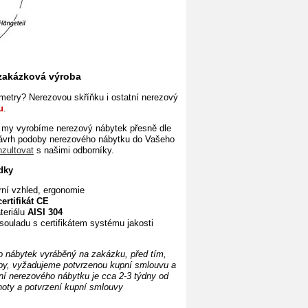
 zakázková
výroba
etry? Nerezovou skříňku i ostatní nerezový
u
.
my vyrobíme nerezový nábytek přesně dle
ávrh
podoby nerezového nábytku do Vašeho
nzultovat
s našimi odborníky.
dky
rní vzhled, ergonomie
certifikát CE
eriálu
AISI 304
souladu s certifikátem systému jakosti
o nábytek vyráběný na zakázku,
před tím,
by, vyžadujeme potvrzenou kupní smlouvu a
ní
nerezového nábytku je cca 2-3 týdny od
noty a potvrzení kupní smlouvy