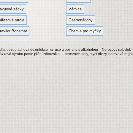
akuové sáčky
Várnice
ářezové stroje
Gastronádoby
ravilor Bonamat
Chemie pro myčky
dla, bezoplachová dezinfekce na ruce a povrchy s alkoholem
Nerezový nábytek
kázková výroba podle přání zákazníka - - nerezové stoly, mycí dřezy, nerezové regál