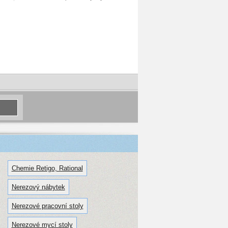
Chemie Retigo, Rational
Nerezový nábytek
Nerezové pracovní stoly
Nerezové mycí stoly