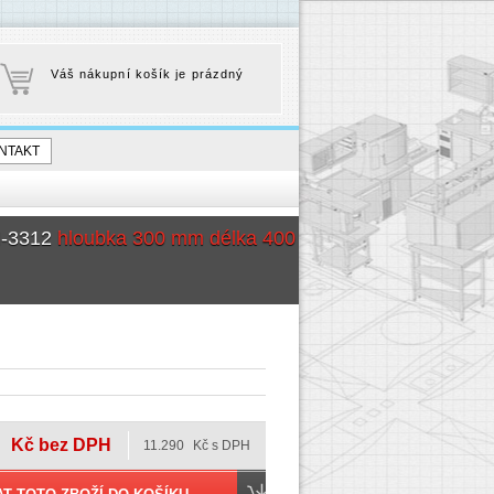
Váš nákupní košík je prázdný
NTAKT
M-3312
hloubka 300 mm délka 400
Kč bez DPH
11.290
Kč s DPH