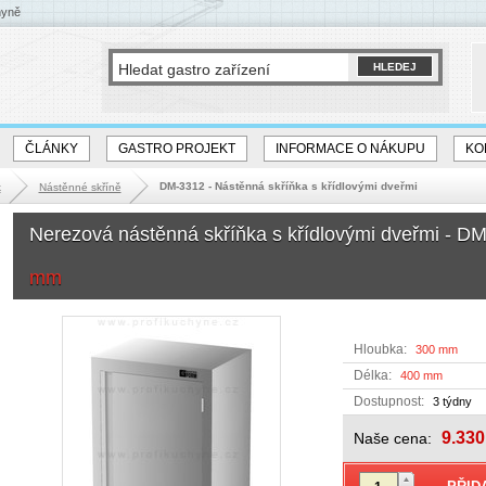
hyně
ČLÁNKY
GASTRO PROJEKT
INFORMACE O NÁKUPU
KO
DM-3312 - Nástěnná skříňka s křídlovými dveřmi
k
Nástěnné skříně
Nerezová nástěnná skříňka s křídlovými dveřmi - D
mm
Hloubka:
300 mm
Délka:
400 mm
Dostupnost:
3 týdny
9.330
Naše cena: