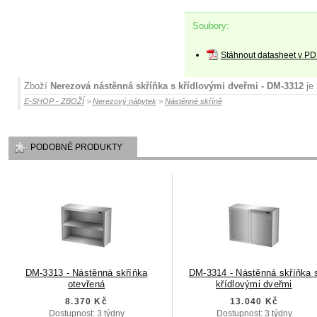
Soubory:
Stáhnout datasheet v PD
Zboží
Nerezová nástěnná skříňka s křídlovými dveřmi - DM-3312
je 
E-SHOP - ZBOŽÍ
>
Nerezový nábytek
>
Nástěnné skříně
PODOBNÉ PRODUKTY
DM-3313 - Nástěnná skříňka
DM-3314 - Nástěnná skříňka 
otevřená
křídlovými dveřmi
8.370 Kč
13.040 Kč
Dostupnost: 3 týdny
Dostupnost: 3 týdny