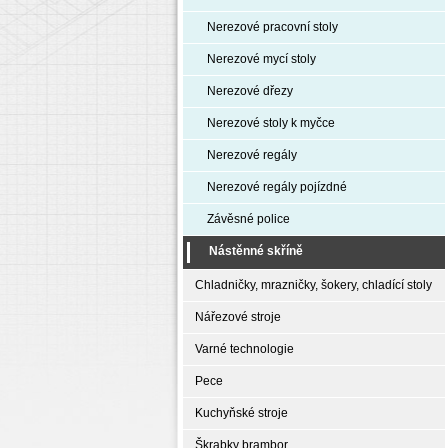
Nerezové pracovní stoly
Nerezové mycí stoly
Nerezové dřezy
Nerezové stoly k myčce
Nerezové regály
Nerezové regály pojízdné
Závěsné police
Nástěnné skříně
Chladničky, mrazničky, šokery, chladící stoly
Nářezové stroje
Varné technologie
Pece
Kuchyňské stroje
Škrabky brambor