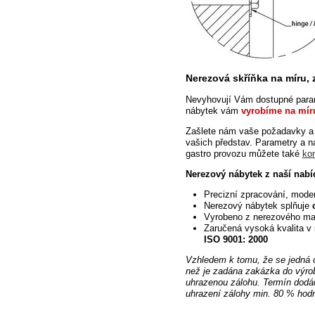
Nerezová skříňka na míru,
Nevyhovují Vám dostupné param
nábytek vám
vyrobíme na mír
Zašlete
nám vaše požadavky a 
vašich představ. Parametry a n
gastro provozu můžete také
ko
Nerezový
nábytek z naší nabí
Precizní zpracování, mode
Nerezový nábytek splňuje
Vyrobeno z nerezového mat
Zaručená vysoká kvalita v 
ISO 9001: 2000
Vzhledem k tomu, že se jedná 
než je zadána zakázka do výro
uhrazenou zálohu. Termín dodá
uhrazení zálohy min. 80 % hod