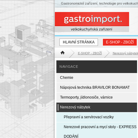
Gastronomické zařízení, technologie pro velkokuc
HLAVNÍ STRÁNKA
E-SHOP - ZBOŽÍ
E-SHOP - ZBOŽÍ
Nerezový nábyte
Hlavní stránka
NAVIGACE
Chemie
Nápojová technika BRAVILOR BONAMAT
Termoporty, jídlonosiče, várnice
Nerezový nábytek
Přepravní a servírovací vozíky
Nerezové pracovní a mycí stoly - EXPRESS
DODÁNÍ