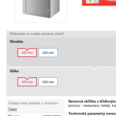
Kliknutím si zvolte variantu zboží
Hloubka
300 mm
400 mm
Délka
400 mm
500 mm
Nerezová skříňka s křídlovým
Sdílejte tento produkt s ostatními
provozy - restaurace, hotely, ka
Tweet
Technické
parametry nerez