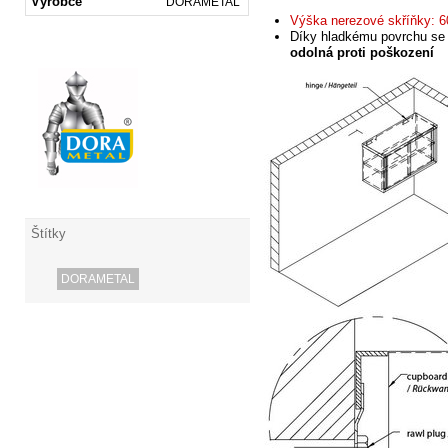
Výrobce
DORAMETAL
Výška nerezové skříňky: 
Díky
hladkému povrchu se
odolná proti poškození
Štítky
DORAMETAL