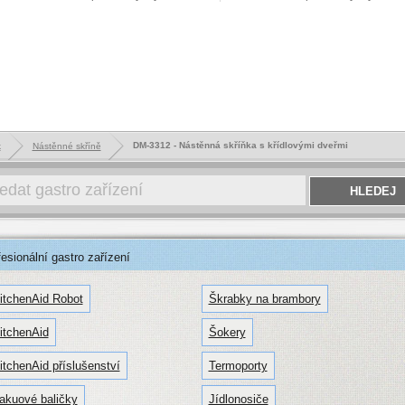
DM-3312 - Nástěnná skříňka s křídlovými dveřmi
k
Nástěnné skříně
sionální gastro zařízení
itchenAid Robot
Škrabky na brambory
itchenAid
Šokery
itchenAid příslušenství
Termoporty
akuové baličky
Jídlonosiče