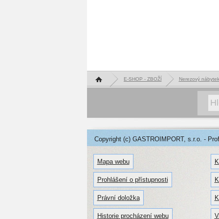
Hlavní stránka
E-SHOP - ZBOŽÍ
Nerezový nábyte
Copyright (c) GASTROIMPORT, s.r.o. - Profe
Mapa webu
K
Prohlášení o přístupnosti
K
Právní doložka
K
Historie procházení webu
V