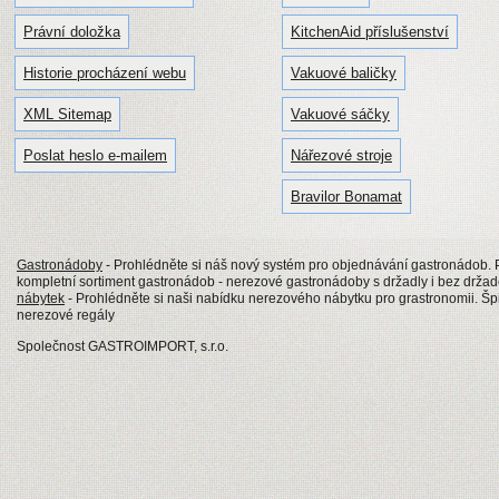
Právní doložka
KitchenAid příslušenství
Historie procházení webu
Vakuové baličky
XML Sitemap
Vakuové sáčky
Poslat heslo e-mailem
Nářezové stroje
Bravilor Bonamat
Gastronádoby
- Prohlédněte si náš nový systém pro objednávání gastronádob
kompletní sortiment gastronádob - nerezové gastronádoby s držadly i bez drž
nábytek
- Prohlédněte si naši nabídku nerezového nábytku pro grastronomii. Špi
nerezové regály
Společnost GASTROIMPORT, s.r.o.