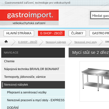
Gastronomické zařízení, technologie pro velkokuchyně
HLAVNÍ STRÁNKA
E-SHOP - ZBOŽÍ
ČLÁNKY
GASTRO P
DM-
E-SHOP - ZBOŽÍ
Nerezový nábytek
Nerezové mycí stoly
Hlavní stránka
Mycí stůl se 2 dře
NAVIGACE
Chemie
Nápojová technika BRAVILOR BONAMAT
Termoporty, jídlonosiče, várnice
Nerezový nábytek
Přepravní a servírovací vozíky
Nerezové pracovní a mycí stoly - EXPRESS
DODÁNÍ