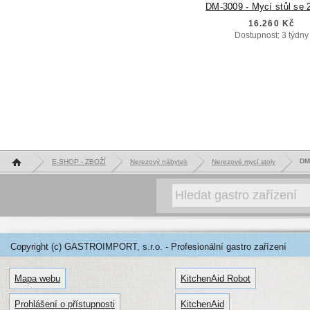
DM-3009 - Mycí stůl se 
16.260 Kč
Dostupnost: 3 týdny
Hlavní stránka
DM-
E-SHOP - ZBOŽÍ
Nerezový nábytek
Nerezové mycí stoly
Copyright (c) GASTROIMPORT, s.r.o. - Profesionální gastro zařízení
Mapa webu
KitchenAid Robot
Prohlášení o přístupnosti
KitchenAid