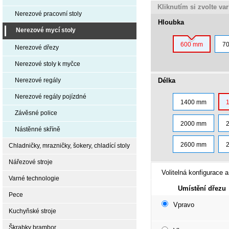
Kliknutím si zvolte va
Nerezové pracovní stoly
Hloubka
Nerezové mycí stoly
600 mm
7
Nerezové dřezy
Nerezové stoly k myčce
Délka
Nerezové regály
Nerezové regály pojízdné
1400 mm
Závěsné police
2000 mm
Nástěnné skříně
2600 mm
Chladničky, mrazničky, šokery, chladící stoly
Nářezové stroje
Volitelná konfigurace a
Varné technologie
Umístění dřezu
Pece
Vpravo
Kuchyňské stroje
Škrabky brambor