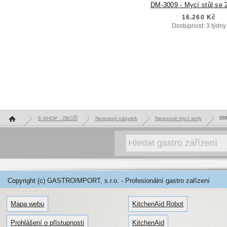
DM-3009 - Mycí stůl se 
16.260 Kč
Dostupnost: 3 týdny
Hlavní stránka
DM-
E-SHOP - ZBOŽÍ
Nerezový nábytek
Nerezové mycí stoly
Copyright (c) GASTROIMPORT, s.r.o. - Profesionální gastro zařízení
Mapa webu
KitchenAid Robot
Prohlášení o přístupnosti
KitchenAid