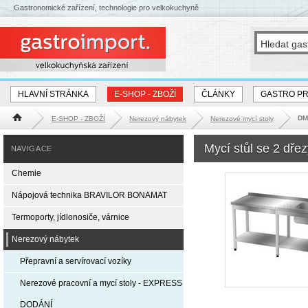
Gastronomické zařízení, technologie pro velkokuchyně
HLAVNÍ STRÁNKA
E-SHOP - ZBOŽÍ
ČLÁNKY
GASTRO P
DM-
E-SHOP - ZBOŽÍ
Nerezový nábytek
Nerezové mycí stoly
Hlavní stránka
Mycí stůl se 2 dře
NAVIGACE
Chemie
Nápojová technika BRAVILOR BONAMAT
Termoporty, jídlonosiče, várnice
Nerezový nábytek
Přepravní a servírovací vozíky
Nerezové pracovní a mycí stoly - EXPRESS
DODÁNÍ