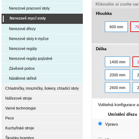
Kliknutím si zvolte va
Nerezové pracovní stoly
Hloubka
Nerezové mycí stoly
600 mm
7
Nerezové dřezy
Nerezové stoly k myčce
Délka
Nerezové regály
Nerezové regály pojízdné
1400 mm
Závěsné police
2000 mm
Nástěnné skříně
2600 mm
Chladničky, mrazničky, šokery, chladící stoly
Nářezové stroje
Volitelná konfigurace a
Varné technologie
Umístění dřezu
Pece
Vpravo
Kuchyňské stroje
Škrabky brambor