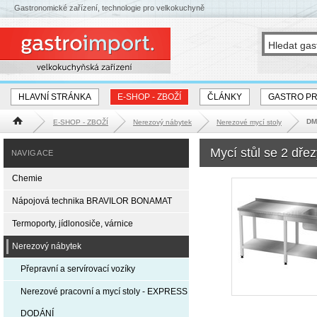
Gastronomické zařízení, technologie pro velkokuchyně
HLAVNÍ STRÁNKA
E-SHOP - ZBOŽÍ
ČLÁNKY
GASTRO P
DM-
E-SHOP - ZBOŽÍ
Nerezový nábytek
Nerezové mycí stoly
Hlavní stránka
Mycí stůl se 2 dře
NAVIGACE
Chemie
Nápojová technika BRAVILOR BONAMAT
Termoporty, jídlonosiče, várnice
Nerezový nábytek
Přepravní a servírovací vozíky
Nerezové pracovní a mycí stoly - EXPRESS
DODÁNÍ