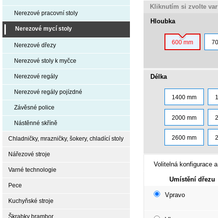
Kliknutím si zvolte va
Nerezové pracovní stoly
Hloubka
Nerezové mycí stoly
600 mm
7
Nerezové dřezy
Nerezové stoly k myčce
Délka
Nerezové regály
Nerezové regály pojízdné
1400 mm
Závěsné police
2000 mm
Nástěnné skříně
2600 mm
Chladničky, mrazničky, šokery, chladící stoly
Nářezové stroje
Volitelná konfigurace a
Varné technologie
Umístění dřezu
Pece
Vpravo
Kuchyňské stroje
Škrabky brambor