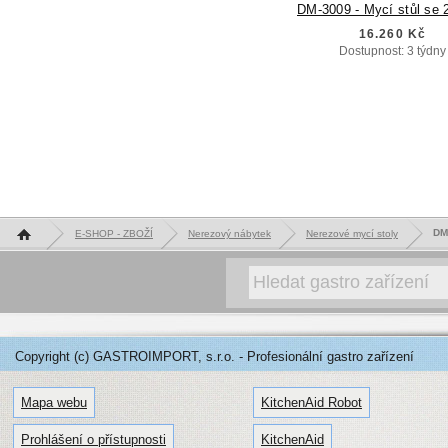
DM-3009 - Mycí stůl se 
16.260 Kč
Dostupnost: 3 týdny
Hlavní stránka
DM-
E-SHOP - ZBOŽÍ
Nerezový nábytek
Nerezové mycí stoly
Copyright (c) GASTROIMPORT, s.r.o. - Profesionální gastro zařízení
Mapa webu
KitchenAid Robot
Prohlášení o přístupnosti
KitchenAid