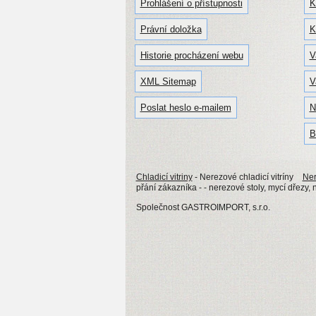
Prohlášení o přístupnosti
K
Právní doložka
K
Historie procházení webu
V
XML Sitemap
V
Poslat heslo e-mailem
N
B
Chladicí vitriny
- Nerezové chladicí vitríny
Ner
přání zákazníka - - nerezové stoly, mycí dřezy,
Společnost GASTROIMPORT, s.r.o.