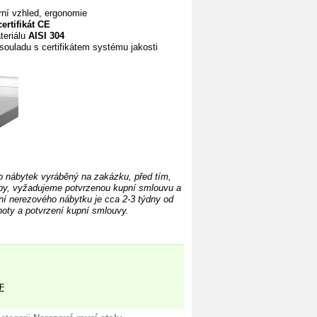
rní
vzhled, ergonomie
certifikát CE
teriálu
AISI 304
souladu s certifikátem systému jakosti
o nábytek vyráběný na zakázku, před tím,
by, vyžadujeme potvrzenou kupní smlouvu a
í nerezového nábytku je cca 2-3 týdny od
oty a potvrzení kupní smlouvy.
F