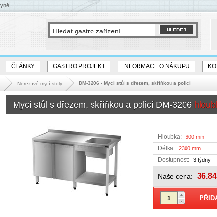
hyně
ČLÁNKY
GASTRO PROJEKT
INFORMACE O NÁKUPU
KO
DM-3206 - Mycí stůl s dřezem, skříňkou a policí
k
Nerezové mycí stoly
Mycí stůl s dřezem, skříňkou a policí DM-3206
hloub
Hloubka:
600 mm
Délka:
2300 mm
Dostupnost:
3 týdny
36.84
Naše cena: