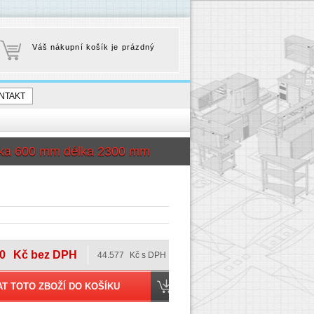
Váš nákupní košík je prázdný
NTAKT
ka 600 mm délka 2300 mm
0
Kč bez DPH
44.577
Kč s DPH