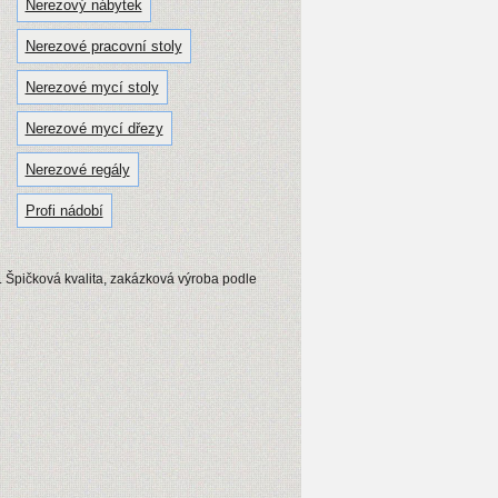
Nerezový nábytek
Nerezové pracovní stoly
Nerezové mycí stoly
Nerezové mycí dřezy
Nerezové regály
Profi nádobí
. Špičková kvalita, zakázková výroba podle