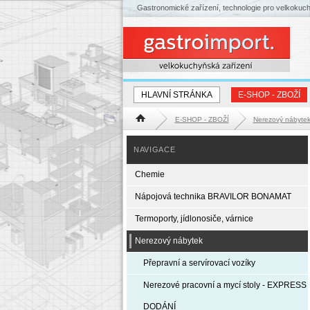
Gastronomické zařízení, technologie pro velkokuc
HLAVNÍ STRÁNKA
E-SHOP - ZBOŽÍ
E-SHOP - ZBOŽÍ
Nerezový nábyte
Hlavní stránka
NAVIGACE
Chemie
Nápojová technika BRAVILOR BONAMAT
Termoporty, jídlonosiče, várnice
Nerezový nábytek
Přepravní a servírovací vozíky
Nerezové pracovní a mycí stoly - EXPRESS
DODÁNÍ