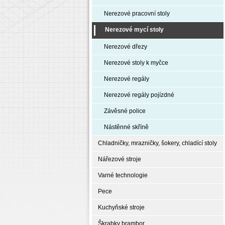
Nerezové pracovní stoly
Nerezové mycí stoly
Nerezové dřezy
Nerezové stoly k myčce
Nerezové regály
Nerezové regály pojízdné
Závěsné police
Nástěnné skříně
Chladničky, mrazničky, šokery, chladící stoly
Nářezové stroje
Varné technologie
Pece
Kuchyňské stroje
Škrabky brambor