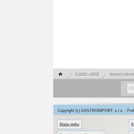
Hlavní stránka
E-SHOP - ZBOŽÍ
Nerezový nábyte
Copyright (c) GASTROIMPORT, s.r.o. - Profe
Mapa webu
K