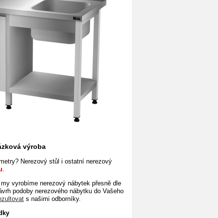
kázková výroba
etry? Nerezový stůl i ostatní nerezový
u
.
my vyrobíme nerezový nábytek přesně dle
ávrh podoby nerezového nábytku do Vašeho
nzultovat
s našimi odborníky.
dky