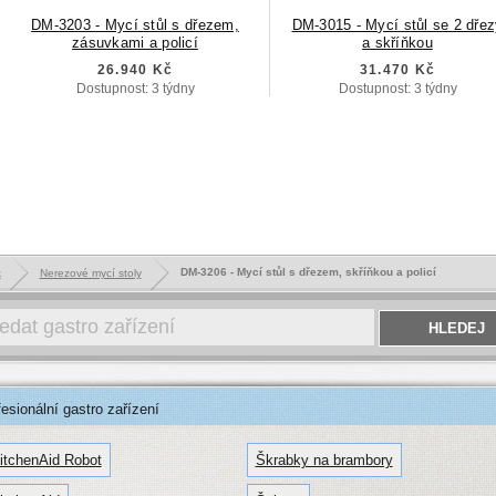
DM-3203 - Mycí stůl s dřezem,
DM-3015 - Mycí stůl se 2 dře
zásuvkami a policí
a skříňkou
26.940 Kč
31.470 Kč
Dostupnost: 3 týdny
Dostupnost: 3 týdny
DM-3206 - Mycí stůl s dřezem, skříňkou a policí
k
Nerezové mycí stoly
sionální gastro zařízení
itchenAid Robot
Škrabky na brambory