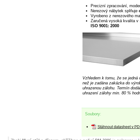
Precizní zpracování, mode
Nerezový nábytek splňuje
Vyrobeno z nerezového ma
Zaručená
vysoká kvalita v 
ISO 9001: 2000
Vzhledem k tomu, že se jedná 
než je zadána zakázka do výro
uhrazenou
zálohu. Termín dodán
uhrazení zálohy min. 80 % hodn
Soubory:
Stáhnout datasheet v PD