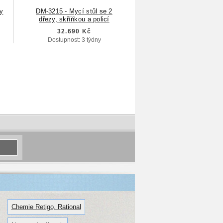
zy
DM-3215 - Mycí stůl se 2
dřezy, skříňkou a policí
32.690 Kč
Dostupnost: 3 týdny
Chemie Retigo, Rational