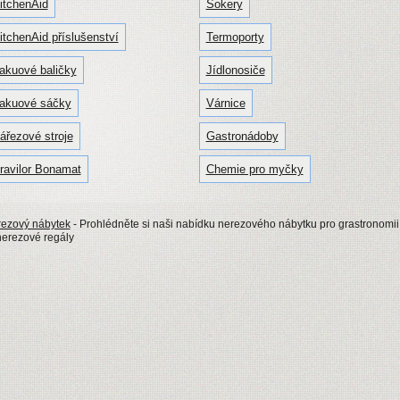
itchenAid
Šokery
itchenAid příslušenství
Termoporty
akuové baličky
Jídlonosiče
akuové sáčky
Várnice
ářezové stroje
Gastronádoby
ravilor Bonamat
Chemie pro myčky
ezový nábytek
- Prohlédněte si naši nabídku nerezového nábytku pro grastronomii
 nerezové regály