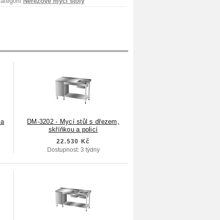
ategorii
Nerezové mycí stoly
 a
DM-3202 - Mycí stůl s dřezem,
skříňkou a policí
22.530 Kč
Dostupnost: 3 týdny