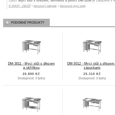
Zboží
Mycí stůl s dřezem, skříňkou a policí DM-3206
je zařazeno v k
E-SHOP - ZBOŽÍ
>
Nerezový nábytek
>
Nerezové mycí stoly
PODOBNÉ PRODUKTY
DM-3011 - Mycí stůl s dřezem
DM-3012 - Mycí stůl s dřezem
a skříňkou
zásuvkami
20.890 Kč
25.310 Kč
Dostupnost: 3 týdny
Dostupnost: 3 týdny