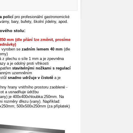
a policí
pro profesionální gastronomické
várny, bary, bufety, školní jídelny, apod.
ového stolu:
850 mm (dle přání lze změnit, prosíme
ednávky)
l vyroben se
zadním lemem 40 mm
(dle
lemy)
á z plechu o síle 1 mm a je zpevněna
azy a je odolný proti vlhkosti
opatřen
stavitelnými nožkami s regulací
ranným uzemněním
 stůl
snadno udržuje v čistotě
a je
hny hrany vnitřního prostoru zaoblené -
tot a
usnadňuje údržbu
any) je 400x400xhloubka:250mm. Na
ými rozměry dřezu (vany). Například:
250mm; 500x500x250mm (za příplatek)