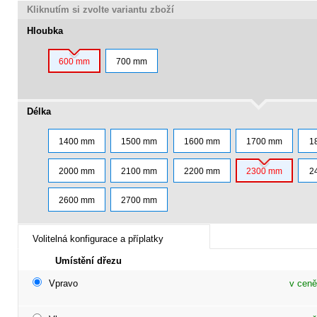
Kliknutím si zvolte variantu zboží
Hloubka
600 mm
700 mm
Délka
1400 mm
1500 mm
1600 mm
1700 mm
1
2000 mm
2100 mm
2200 mm
2300 mm
2
2600 mm
2700 mm
Volitelná konfigurace a příplatky
Umístění dřezu
Vpravo
v ceně