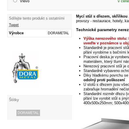
Vlevo
v ceně
Mycí stůl s dřezem, skříňkou 
Sdílejte tento produkt s ostatními
provozy - restaurace, hotely, ka
Tweet
Technické parametry nerez
Výrobce
DORAMETAL
Výška nerezového
stolu: 
uveďte v poznámce u obj
Standardně je pracovní stů
přání
vyrobíme s bočními 
Pracovní deska je vyroben
materiálem, který tlumí nár
Nerezový pracovní stůl je 
Standardně
vybaveno och
Díky hladkému povrchu se
odolný proti poškození
U stolů s dřezem jsou všec
zabraňuje hromadění nečis
Standardní rozměr dřezu
(v
přání lze vyrobit stůl s jin
Štítky
400x500x250mm; 500x400x
DORAMETAL