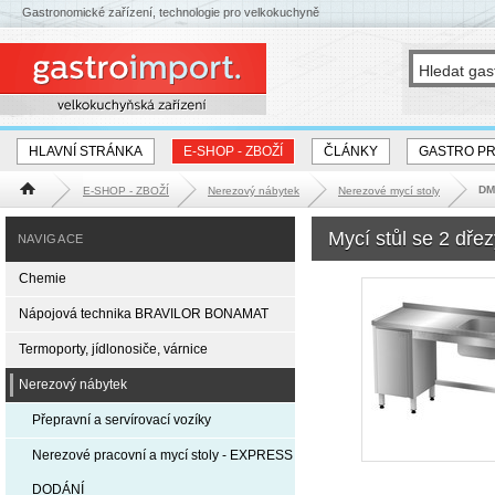
Gastronomické zařízení, technologie pro velkokuchyně
HLAVNÍ STRÁNKA
E-SHOP - ZBOŽÍ
ČLÁNKY
GASTRO P
DM-
E-SHOP - ZBOŽÍ
Nerezový nábytek
Nerezové mycí stoly
Hlavní stránka
Mycí stůl se 2 dř
NAVIGACE
Chemie
Nápojová technika BRAVILOR BONAMAT
Termoporty, jídlonosiče, várnice
Nerezový nábytek
Přepravní a servírovací vozíky
Nerezové pracovní a mycí stoly - EXPRESS
DODÁNÍ