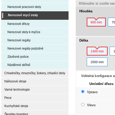
Kliknutím si zvolte va
Nerezové pracovní stoly
Hloubka
Nerezové mycí stoly
600 mm
7
Nerezové dřezy
Nerezové stoly k myčce
Délka
Nerezové regály
Nerezové regály pojízdné
1400 mm
Závěsné police
2000 mm
Nástěnné skříně
Chladničky, mrazničky, šokery, chladící stoly
Volitelná konfigurace a
Nářezové stroje
Umístění dřezu
Varné technologie
Vpravo
Pece
Vlevo
Kuchyňské stroje
Škrabky brambor