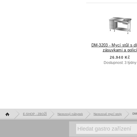
DM-3203 - Mycí stůl s d
zásuvkami a polic
26.940 Kč
Dostupnost: 3 týdny
Hlavní stránka
DM-
E-SHOP - ZBOŽÍ
Nerezový nábytek
Nerezové mycí stoly