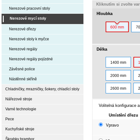
Kliknutím si zvolte va
Nerezové pracovní stoly
Hloubka
Nerezové mycí stoly
600 mm
7
Nerezové dřezy
Nerezové stoly k myčce
Délka
Nerezové regály
Nerezové regály pojízdné
1400 mm
Závěsné police
2000 mm
Nástěnné skříně
2600 mm
Chladničky, mrazničky, šokery, chladící stoly
Nářezové stroje
Volitelná konfigurace a
Varné technologie
Umístění dřezu
Pece
Vpravo
Kuchyňské stroje
Škrabky brambor