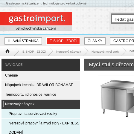
Gastronomické zařízení, technologie pro velkokuchyně
HLAVNÍ STRÁNKA
E-SHOP - ZBOŽÍ
ČLÁNKY
GASTRO P
DM-
E-SHOP - ZBOŽÍ
Nerezový nábytek
Nerezové mycí stoly
Hlavní stránka
Mycí stůl s dřezem
NAVIGACE
Chemie
Nápojová technika BRAVILOR BONAMAT
Termoporty, jídlonosiče, várnice
Nerezový nábytek
Přepravní a servírovací vozíky
Nerezové pracovní a mycí stoly - EXPRESS
DODÁNÍ