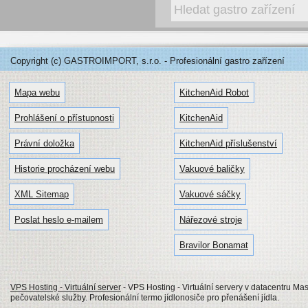
Copyright (c) GASTROIMPORT, s.r.o. - Profesionální gastro zařízení
Mapa webu
KitchenAid Robot
Prohlášení o přístupnosti
KitchenAid
Právní doložka
KitchenAid příslušenství
Historie procházení webu
Vakuové baličky
XML Sitemap
Vakuové sáčky
Poslat heslo e-mailem
Nářezové stroje
Bravilor Bonamat
VPS Hosting - Virtuální server
- VPS Hosting - Virtuální servery v datacentru Mas
pečovatelské služby. Profesionální termo jídlonosiče pro přenášení jídla.