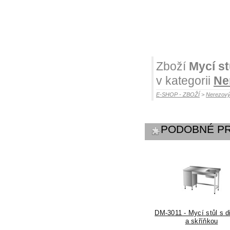
Zboží
Mycí st
v kategorii
Ne
E-SHOP - ZBOŽÍ
>
Nerezový
PODOBNÉ P
DM-3011 - Mycí stůl s 
a skříňkou